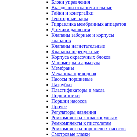
Блоки управления
Вкладыши ограничительные
Гайки и контргайки
Героторные пары
Гидравлика мембранных аппаратов
Датчики давления
Клапаны заборные и корпусы
клапанов
Клапаны нагнетательные
Клапаны перепускные
Корпуса окрасочных блоков
Манометры и арматура
Мембраны
Механика приводная
Насосы поршневые
Патрубки
Пластификаторы и масла
Подшипники
Поршни насосов
Прочее
Регуляторы давления
Ремкомплекты к краскопультам
Ремкомплекты к пистолетам
Ремкомплекты поршневых насосов
Смотровые глазки