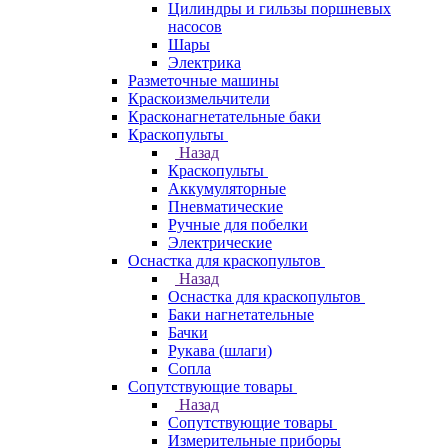
Цилиндры и гильзы поршневых
насосов
Шары
Электрика
Разметочные машины
Краскоизмельчители
Красконагнетательные баки
Краскопульты
Назад
Краскопульты
Аккумуляторные
Пневматические
Ручные для побелки
Электрические
Оснастка для краскопультов
Назад
Оснастка для краскопультов
Баки нагнетательные
Бачки
Рукава (шлаги)
Сопла
Сопутствующие товары
Назад
Сопутствующие товары
Измерительные приборы