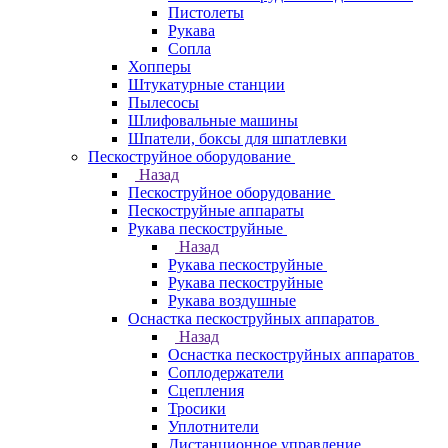
Пистолеты
Рукава
Сопла
Хопперы
Штукатурные станции
Пылесосы
Шлифовальные машины
Шпатели, боксы для шпатлевки
Пескоструйное оборудование
Назад
Пескоструйное оборудование
Пескоструйные аппараты
Рукава пескоструйные
Назад
Рукава пескоструйные
Рукава пескоструйные
Рукава воздушные
Оснастка пескоструйных аппаратов
Назад
Оснастка пескоструйных аппаратов
Соплодержатели
Сцепления
Тросики
Уплотнители
Дистанционное управление