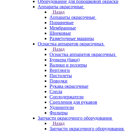
Оборудование для порошковой окраски
Аппараты окрасочные
Назад
Аппараты окрасочные
Поршневые
Мембранные
Шнековые
Разметочные машины
Оснастка аппаратов окрасочных
Назад
Оснастка аппаратов окрасочных
Бункера (баки)
Валики и роллеры
Вертлюги
Пистолеты
Поводки
Рукава окрасочные
Сопла
Соплодержатели
Сцепления для рукавов
Удлинители
Фильтры
Запчасти окрасочного оборудования
Назад
Запчасти окрасочного оборудования