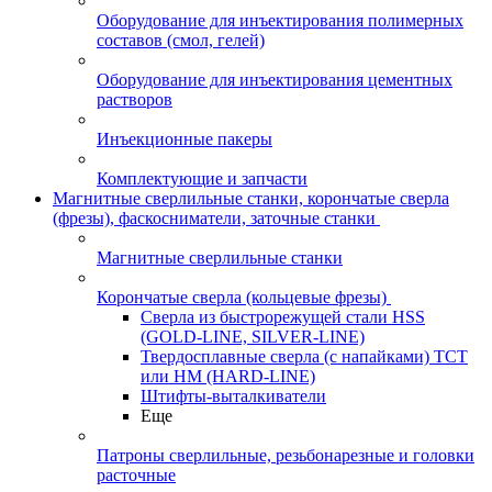
Оборудование для инъектирования полимерных
составов (смол, гелей)
Оборудование для инъектирования цементных
растворов
Инъекционные пакеры
Комплектующие и запчасти
Магнитные сверлильные станки, корончатые сверла
(фрезы), фаскосниматели, заточные станки
Магнитные сверлильные станки
Корончатые сверла (кольцевые фрезы)
Сверла из быстрорежущей стали HSS
(GOLD-LINE, SILVER-LINE)
Твердосплавные сверла (с напайками) ТСТ
или HM (HARD-LINE)
Штифты-выталкиватели
Еще
Патроны сверлильные, резьбонарезные и головки
расточные