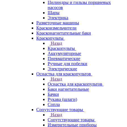
Цилиндры и гильзы поршневых
насосов
Шары
Электрика
Разметочные машины
Краскоизмельчители
Красконагнетательные баки
Краскопульты
Назад
Краскопульты
Аккумуляторные
Пневматические
Ручные для побелки
Электрические
Оснастка для краскопультов
Назад
Оснастка для краскопультов
Баки нагнетательные
Бачки
Рукава (шлаги)
Сопла
Сопутствующие товары
Назад
Сопутствующие товары
Измерительные приборы