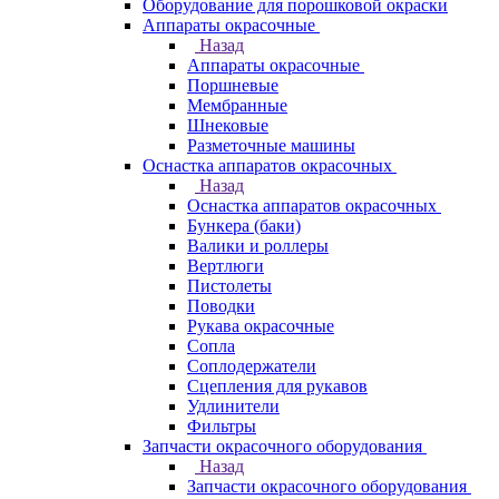
Оборудование для порошковой окраски
Аппараты окрасочные
Назад
Аппараты окрасочные
Поршневые
Мембранные
Шнековые
Разметочные машины
Оснастка аппаратов окрасочных
Назад
Оснастка аппаратов окрасочных
Бункера (баки)
Валики и роллеры
Вертлюги
Пистолеты
Поводки
Рукава окрасочные
Сопла
Соплодержатели
Сцепления для рукавов
Удлинители
Фильтры
Запчасти окрасочного оборудования
Назад
Запчасти окрасочного оборудования