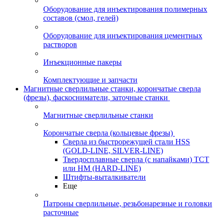
Оборудование для инъектирования полимерных
составов (смол, гелей)
Оборудование для инъектирования цементных
растворов
Инъекционные пакеры
Комплектующие и запчасти
Магнитные сверлильные станки, корончатые сверла
(фрезы), фаскосниматели, заточные станки
Магнитные сверлильные станки
Корончатые сверла (кольцевые фрезы)
Сверла из быстрорежущей стали HSS
(GOLD-LINE, SILVER-LINE)
Твердосплавные сверла (с напайками) ТСТ
или HM (HARD-LINE)
Штифты-выталкиватели
Еще
Патроны сверлильные, резьбонарезные и головки
расточные