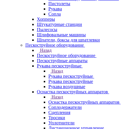
Пистолеты
Рукава
Сопла
Хопперы
Штукатурные станции
Пылесосы
Шлифовальные машины
Шпатели, боксы для шпатлевки
Пескоструйное оборудование
Назад
Пескоструйное оборудование
Пескоструйные аппараты
Рукава пескоструйные
Назад
Рукава пескоструйные
Рукава пескоструйные
Рукава воздушные
Оснастка пескоструйных аппаратов
Назад
Оснастка пескоструйных аппаратов
Соплодержатели
Сцепления
Тросики
Уплотнители
Дистанционное управление