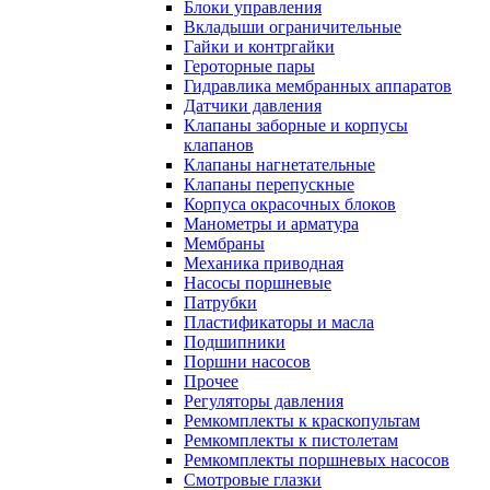
Блоки управления
Вкладыши ограничительные
Гайки и контргайки
Героторные пары
Гидравлика мембранных аппаратов
Датчики давления
Клапаны заборные и корпусы
клапанов
Клапаны нагнетательные
Клапаны перепускные
Корпуса окрасочных блоков
Манометры и арматура
Мембраны
Механика приводная
Насосы поршневые
Патрубки
Пластификаторы и масла
Подшипники
Поршни насосов
Прочее
Регуляторы давления
Ремкомплекты к краскопультам
Ремкомплекты к пистолетам
Ремкомплекты поршневых насосов
Смотровые глазки