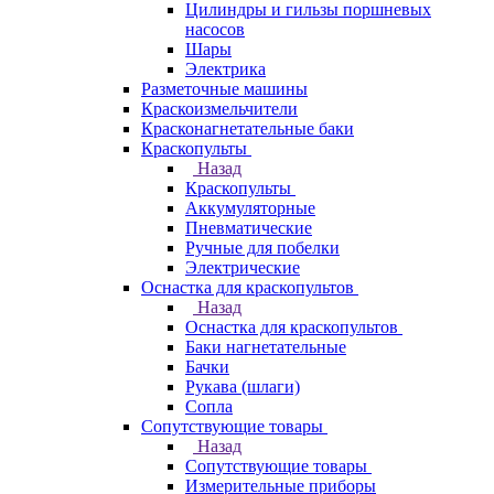
Цилиндры и гильзы поршневых
насосов
Шары
Электрика
Разметочные машины
Краскоизмельчители
Красконагнетательные баки
Краскопульты
Назад
Краскопульты
Аккумуляторные
Пневматические
Ручные для побелки
Электрические
Оснастка для краскопультов
Назад
Оснастка для краскопультов
Баки нагнетательные
Бачки
Рукава (шлаги)
Сопла
Сопутствующие товары
Назад
Сопутствующие товары
Измерительные приборы