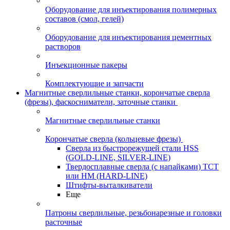
Оборудование для инъектирования полимерных
составов (смол, гелей)
Оборудование для инъектирования цементных
растворов
Инъекционные пакеры
Комплектующие и запчасти
Магнитные сверлильные станки, корончатые сверла
(фрезы), фаскосниматели, заточные станки
Магнитные сверлильные станки
Корончатые сверла (кольцевые фрезы)
Сверла из быстрорежущей стали HSS
(GOLD-LINE, SILVER-LINE)
Твердосплавные сверла (с напайками) ТСТ
или HM (HARD-LINE)
Штифты-выталкиватели
Еще
Патроны сверлильные, резьбонарезные и головки
расточные