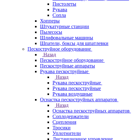
Пистолеты
Рукава
Сопла
Хопперы
Штукатурные станции
Пылесосы
Шлифовальные машины
Шпатели, боксы для шпатлевки
Пескоструйное оборудование
Назад
Пескоструйное оборудование
Пескоструйные аппараты
Рукава пескоструйные
Назад
Рукава пескоструйные
Рукава пескоструйные
Рукава воздушные
Оснастка пескоструйных аппаратов
Назад
Оснастка пескоструйных аппаратов
Соплодержатели
Сцепления
Тросики
Уплотнители
Дистанционное управление