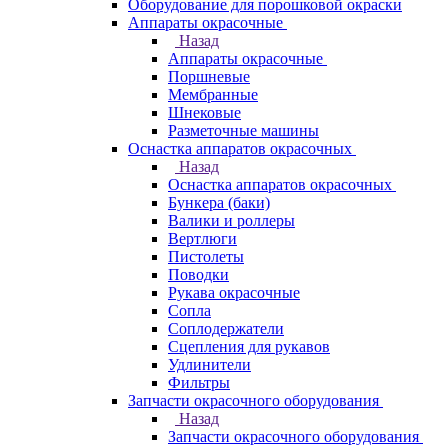
Оборудование для порошковой окраски
Аппараты окрасочные
Назад
Аппараты окрасочные
Поршневые
Мембранные
Шнековые
Разметочные машины
Оснастка аппаратов окрасочных
Назад
Оснастка аппаратов окрасочных
Бункера (баки)
Валики и роллеры
Вертлюги
Пистолеты
Поводки
Рукава окрасочные
Сопла
Соплодержатели
Сцепления для рукавов
Удлинители
Фильтры
Запчасти окрасочного оборудования
Назад
Запчасти окрасочного оборудования