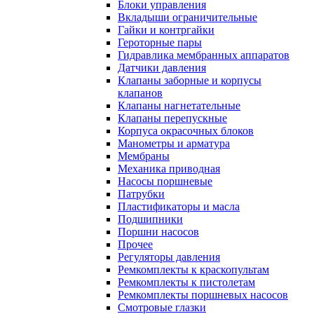
Блоки управления
Вкладыши ограничительные
Гайки и контргайки
Героторные пары
Гидравлика мембранных аппаратов
Датчики давления
Клапаны заборные и корпусы
клапанов
Клапаны нагнетательные
Клапаны перепускные
Корпуса окрасочных блоков
Манометры и арматура
Мембраны
Механика приводная
Насосы поршневые
Патрубки
Пластификаторы и масла
Подшипники
Поршни насосов
Прочее
Регуляторы давления
Ремкомплекты к краскопультам
Ремкомплекты к пистолетам
Ремкомплекты поршневых насосов
Смотровые глазки