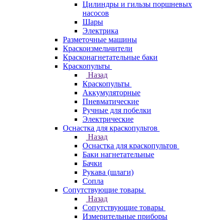
Цилиндры и гильзы поршневых
насосов
Шары
Электрика
Разметочные машины
Краскоизмельчители
Красконагнетательные баки
Краскопульты
Назад
Краскопульты
Аккумуляторные
Пневматические
Ручные для побелки
Электрические
Оснастка для краскопультов
Назад
Оснастка для краскопультов
Баки нагнетательные
Бачки
Рукава (шлаги)
Сопла
Сопутствующие товары
Назад
Сопутствующие товары
Измерительные приборы