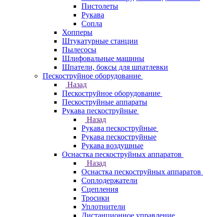
Пистолеты
Рукава
Сопла
Хопперы
Штукатурные станции
Пылесосы
Шлифовальные машины
Шпатели, боксы для шпатлевки
Пескоструйное оборудование
Назад
Пескоструйное оборудование
Пескоструйные аппараты
Рукава пескоструйные
Назад
Рукава пескоструйные
Рукава пескоструйные
Рукава воздушные
Оснастка пескоструйных аппаратов
Назад
Оснастка пескоструйных аппаратов
Соплодержатели
Сцепления
Тросики
Уплотнители
Дистанционное управление