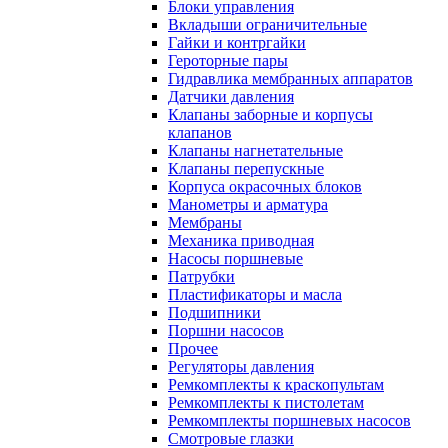
Блоки управления
Вкладыши ограничительные
Гайки и контргайки
Героторные пары
Гидравлика мембранных аппаратов
Датчики давления
Клапаны заборные и корпусы
клапанов
Клапаны нагнетательные
Клапаны перепускные
Корпуса окрасочных блоков
Манометры и арматура
Мембраны
Механика приводная
Насосы поршневые
Патрубки
Пластификаторы и масла
Подшипники
Поршни насосов
Прочее
Регуляторы давления
Ремкомплекты к краскопультам
Ремкомплекты к пистолетам
Ремкомплекты поршневых насосов
Смотровые глазки