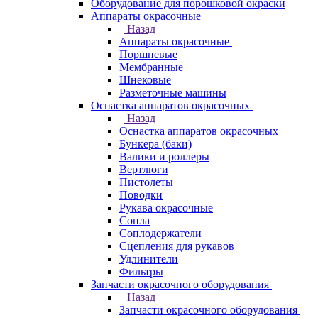
Оборудование для порошковой окраски
Аппараты окрасочные
Назад
Аппараты окрасочные
Поршневые
Мембранные
Шнековые
Разметочные машины
Оснастка аппаратов окрасочных
Назад
Оснастка аппаратов окрасочных
Бункера (баки)
Валики и роллеры
Вертлюги
Пистолеты
Поводки
Рукава окрасочные
Сопла
Соплодержатели
Сцепления для рукавов
Удлинители
Фильтры
Запчасти окрасочного оборудования
Назад
Запчасти окрасочного оборудования