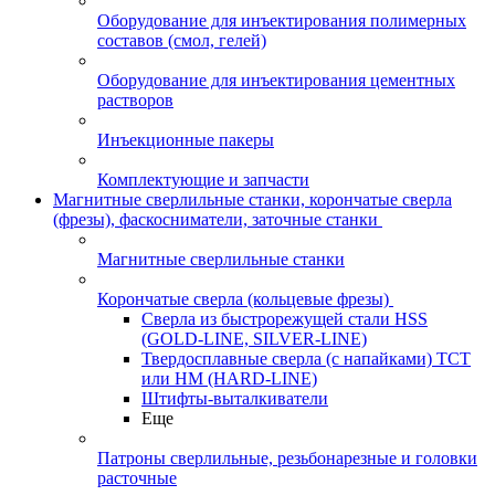
Оборудование для инъектирования полимерных
составов (смол, гелей)
Оборудование для инъектирования цементных
растворов
Инъекционные пакеры
Комплектующие и запчасти
Магнитные сверлильные станки, корончатые сверла
(фрезы), фаскосниматели, заточные станки
Магнитные сверлильные станки
Корончатые сверла (кольцевые фрезы)
Сверла из быстрорежущей стали HSS
(GOLD-LINE, SILVER-LINE)
Твердосплавные сверла (с напайками) ТСТ
или HM (HARD-LINE)
Штифты-выталкиватели
Еще
Патроны сверлильные, резьбонарезные и головки
расточные