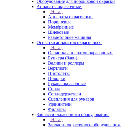
Оборудование для порошковой окраски
Аппараты окрасочные
Назад
Аппараты окрасочные
Поршневые
Мембранные
Шнековые
Разметочные машины
Оснастка аппаратов окрасочных
Назад
Оснастка аппаратов окрасочных
Бункера (баки)
Валики и роллеры
Вертлюги
Пистолеты
Поводки
Рукава окрасочные
Сопла
Соплодержатели
Сцепления для рукавов
Удлинители
Фильтры
Запчасти окрасочного оборудования
Назад
Запчасти окрасочного оборудования