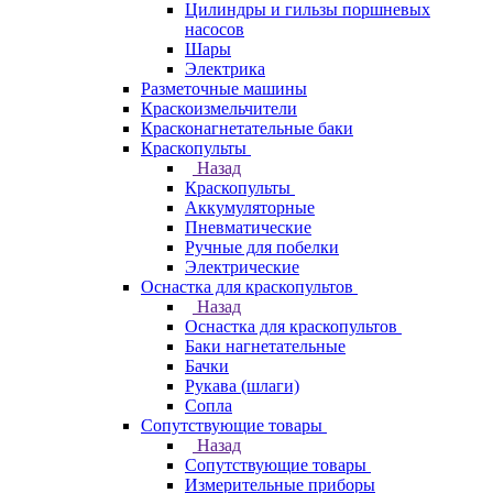
Цилиндры и гильзы поршневых
насосов
Шары
Электрика
Разметочные машины
Краскоизмельчители
Красконагнетательные баки
Краскопульты
Назад
Краскопульты
Аккумуляторные
Пневматические
Ручные для побелки
Электрические
Оснастка для краскопультов
Назад
Оснастка для краскопультов
Баки нагнетательные
Бачки
Рукава (шлаги)
Сопла
Сопутствующие товары
Назад
Сопутствующие товары
Измерительные приборы