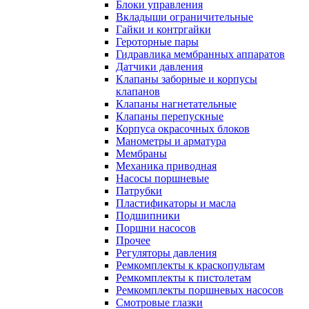
Блоки управления
Вкладыши ограничительные
Гайки и контргайки
Героторные пары
Гидравлика мембранных аппаратов
Датчики давления
Клапаны заборные и корпусы
клапанов
Клапаны нагнетательные
Клапаны перепускные
Корпуса окрасочных блоков
Манометры и арматура
Мембраны
Механика приводная
Насосы поршневые
Патрубки
Пластификаторы и масла
Подшипники
Поршни насосов
Прочее
Регуляторы давления
Ремкомплекты к краскопультам
Ремкомплекты к пистолетам
Ремкомплекты поршневых насосов
Смотровые глазки