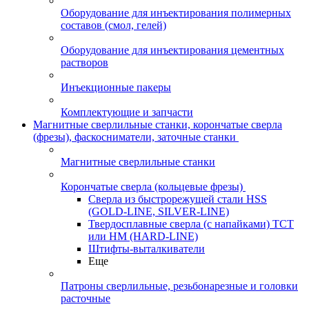
Оборудование для инъектирования полимерных
составов (смол, гелей)
Оборудование для инъектирования цементных
растворов
Инъекционные пакеры
Комплектующие и запчасти
Магнитные сверлильные станки, корончатые сверла
(фрезы), фаскосниматели, заточные станки
Магнитные сверлильные станки
Корончатые сверла (кольцевые фрезы)
Сверла из быстрорежущей стали HSS
(GOLD-LINE, SILVER-LINE)
Твердосплавные сверла (с напайками) ТСТ
или HM (HARD-LINE)
Штифты-выталкиватели
Еще
Патроны сверлильные, резьбонарезные и головки
расточные