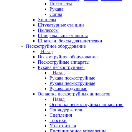
Пистолеты
Рукава
Сопла
Хопперы
Штукатурные станции
Пылесосы
Шлифовальные машины
Шпатели, боксы для шпатлевки
Пескоструйное оборудование
Назад
Пескоструйное оборудование
Пескоструйные аппараты
Рукава пескоструйные
Назад
Рукава пескоструйные
Рукава пескоструйные
Рукава воздушные
Оснастка пескоструйных аппаратов
Назад
Оснастка пескоструйных аппаратов
Соплодержатели
Сцепления
Тросики
Уплотнители
Дистанционное управление