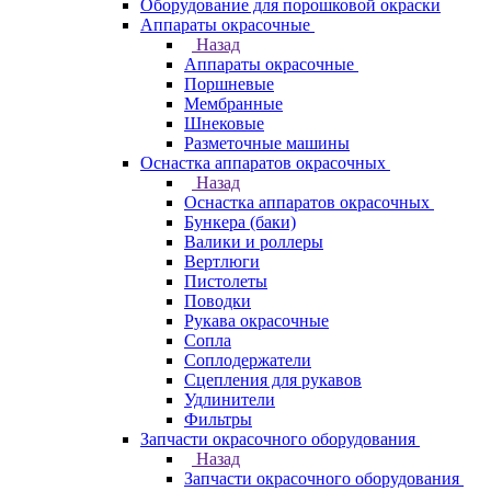
Оборудование для порошковой окраски
Аппараты окрасочные
Назад
Аппараты окрасочные
Поршневые
Мембранные
Шнековые
Разметочные машины
Оснастка аппаратов окрасочных
Назад
Оснастка аппаратов окрасочных
Бункера (баки)
Валики и роллеры
Вертлюги
Пистолеты
Поводки
Рукава окрасочные
Сопла
Соплодержатели
Сцепления для рукавов
Удлинители
Фильтры
Запчасти окрасочного оборудования
Назад
Запчасти окрасочного оборудования