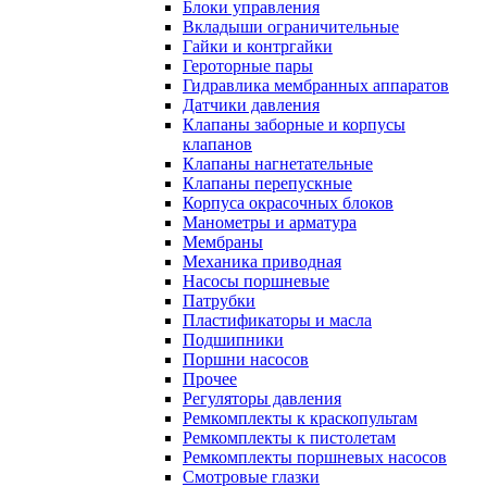
Блоки управления
Вкладыши ограничительные
Гайки и контргайки
Героторные пары
Гидравлика мембранных аппаратов
Датчики давления
Клапаны заборные и корпусы
клапанов
Клапаны нагнетательные
Клапаны перепускные
Корпуса окрасочных блоков
Манометры и арматура
Мембраны
Механика приводная
Насосы поршневые
Патрубки
Пластификаторы и масла
Подшипники
Поршни насосов
Прочее
Регуляторы давления
Ремкомплекты к краскопультам
Ремкомплекты к пистолетам
Ремкомплекты поршневых насосов
Смотровые глазки