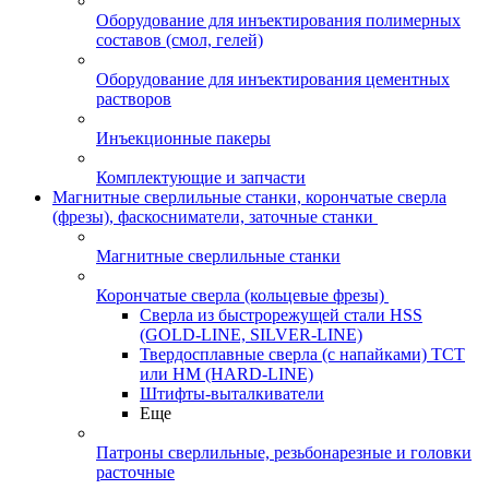
Оборудование для инъектирования полимерных
составов (смол, гелей)
Оборудование для инъектирования цементных
растворов
Инъекционные пакеры
Комплектующие и запчасти
Магнитные сверлильные станки, корончатые сверла
(фрезы), фаскосниматели, заточные станки
Магнитные сверлильные станки
Корончатые сверла (кольцевые фрезы)
Сверла из быстрорежущей стали HSS
(GOLD-LINE, SILVER-LINE)
Твердосплавные сверла (с напайками) ТСТ
или HM (HARD-LINE)
Штифты-выталкиватели
Еще
Патроны сверлильные, резьбонарезные и головки
расточные