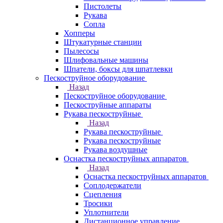
Пистолеты
Рукава
Сопла
Хопперы
Штукатурные станции
Пылесосы
Шлифовальные машины
Шпатели, боксы для шпатлевки
Пескоструйное оборудование
Назад
Пескоструйное оборудование
Пескоструйные аппараты
Рукава пескоструйные
Назад
Рукава пескоструйные
Рукава пескоструйные
Рукава воздушные
Оснастка пескоструйных аппаратов
Назад
Оснастка пескоструйных аппаратов
Соплодержатели
Сцепления
Тросики
Уплотнители
Дистанционное управление