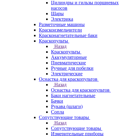
Цилиндры и гильзы поршневых
насосов
Шары
Электрика
Разметочные машины
Краскоизмельчители
Красконагнетательные баки
Краскопульты
Назад
Краскопульты
Аккумуляторные
Пневматические
Ручные для побелки
Электрические
Оснастка для краскопультов
Назад
Оснастка для краскопультов
Баки нагнетательные
Бачки
Рукава (шлаги)
Сопла
Сопутствующие товары
Назад
Сопутствующие товары
Измерительные приборы