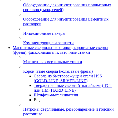
Оборудование для инъектирования полимерных
составов (смол, гелей)
Оборудование для инъектирования цементных
растворов
Инъекционные пакеры
Комплектующие и запчасти
Магнитные сверлильные станки, корончатые сверла
(фрезы), фаскосниматели, заточные станки
Магнитные сверлильные станки
Корончатые сверла (кольцевые фрезы)
Сверла из быстрорежущей стали HSS
(GOLD-LINE, SILVER-LINE)
Твердосплавные сверла (с напайками) ТСТ
или HM (HARD-LINE)
Штифты-выталкиватели
Еще
Патроны сверлильные, резьбонарезные и головки
расточные