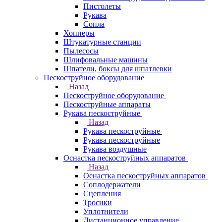
Пистолеты
Рукава
Сопла
Хопперы
Штукатурные станции
Пылесосы
Шлифовальные машины
Шпатели, боксы для шпатлевки
Пескоструйное оборудование
Назад
Пескоструйное оборудование
Пескоструйные аппараты
Рукава пескоструйные
Назад
Рукава пескоструйные
Рукава пескоструйные
Рукава воздушные
Оснастка пескоструйных аппаратов
Назад
Оснастка пескоструйных аппаратов
Соплодержатели
Сцепления
Тросики
Уплотнители
Дистанционное управление