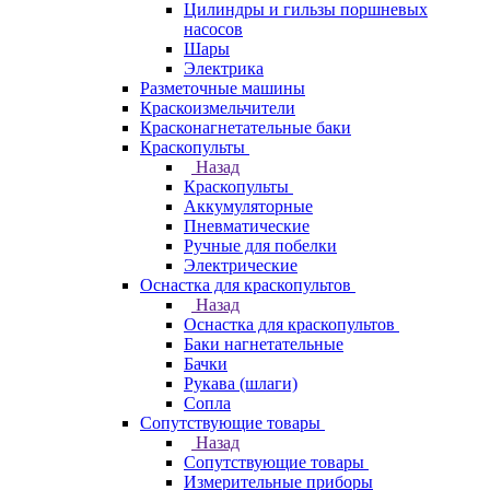
Цилиндры и гильзы поршневых
насосов
Шары
Электрика
Разметочные машины
Краскоизмельчители
Красконагнетательные баки
Краскопульты
Назад
Краскопульты
Аккумуляторные
Пневматические
Ручные для побелки
Электрические
Оснастка для краскопультов
Назад
Оснастка для краскопультов
Баки нагнетательные
Бачки
Рукава (шлаги)
Сопла
Сопутствующие товары
Назад
Сопутствующие товары
Измерительные приборы