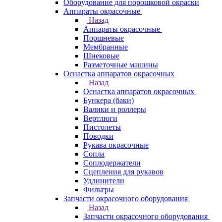
Оборудование для порошковой окраски
Аппараты окрасочные
Назад
Аппараты окрасочные
Поршневые
Мембранные
Шнековые
Разметочные машины
Оснастка аппаратов окрасочных
Назад
Оснастка аппаратов окрасочных
Бункера (баки)
Валики и роллеры
Вертлюги
Пистолеты
Поводки
Рукава окрасочные
Сопла
Соплодержатели
Сцепления для рукавов
Удлинители
Фильтры
Запчасти окрасочного оборудования
Назад
Запчасти окрасочного оборудования