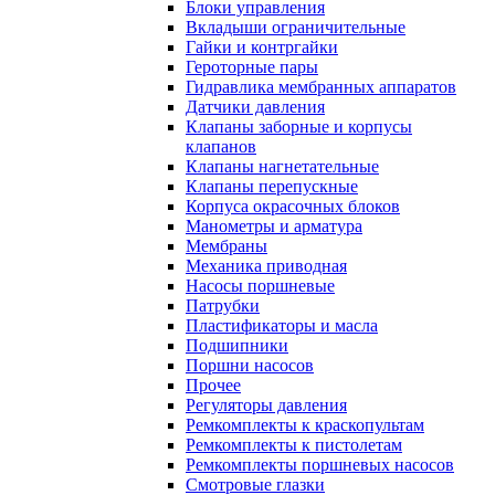
Блоки управления
Вкладыши ограничительные
Гайки и контргайки
Героторные пары
Гидравлика мембранных аппаратов
Датчики давления
Клапаны заборные и корпусы
клапанов
Клапаны нагнетательные
Клапаны перепускные
Корпуса окрасочных блоков
Манометры и арматура
Мембраны
Механика приводная
Насосы поршневые
Патрубки
Пластификаторы и масла
Подшипники
Поршни насосов
Прочее
Регуляторы давления
Ремкомплекты к краскопультам
Ремкомплекты к пистолетам
Ремкомплекты поршневых насосов
Смотровые глазки