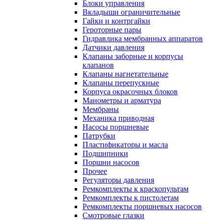
Блоки управления
Вкладыши ограничительные
Гайки и контргайки
Героторные пары
Гидравлика мембранных аппаратов
Датчики давления
Клапаны заборные и корпусы
клапанов
Клапаны нагнетательные
Клапаны перепускные
Корпуса окрасочных блоков
Манометры и арматура
Мембраны
Механика приводная
Насосы поршневые
Патрубки
Пластификаторы и масла
Подшипники
Поршни насосов
Прочее
Регуляторы давления
Ремкомплекты к краскопультам
Ремкомплекты к пистолетам
Ремкомплекты поршневых насосов
Смотровые глазки