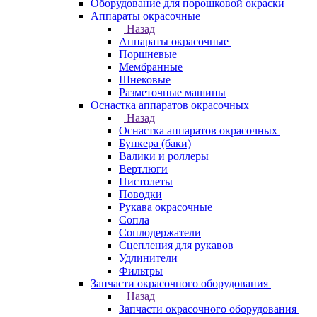
Оборудование для порошковой окраски
Аппараты окрасочные
Назад
Аппараты окрасочные
Поршневые
Мембранные
Шнековые
Разметочные машины
Оснастка аппаратов окрасочных
Назад
Оснастка аппаратов окрасочных
Бункера (баки)
Валики и роллеры
Вертлюги
Пистолеты
Поводки
Рукава окрасочные
Сопла
Соплодержатели
Сцепления для рукавов
Удлинители
Фильтры
Запчасти окрасочного оборудования
Назад
Запчасти окрасочного оборудования