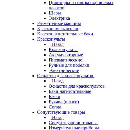
Цилиндры и гильзы поршневых
насосов
Шары
Электрика
Разметочные машины
Краскоизмельчители
Красконагнетательные баки
Краскопульты
Назад
Краскопульты
Аккумуляторные
Пневматические
Ручные для побелки
Электрические
Оснастка для краскопультов
Назад
Оснастка для краскопультов
Баки нагнетательные
Бачки
Рукава (шлаги)
Сопла
Сопутствующие товары
Назад
Сопутствующие товары
Измерительные приборы