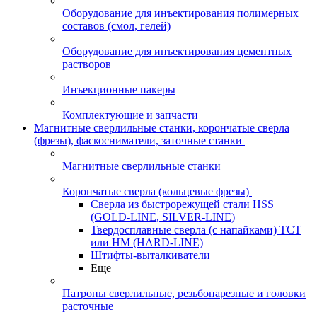
Оборудование для инъектирования полимерных
составов (смол, гелей)
Оборудование для инъектирования цементных
растворов
Инъекционные пакеры
Комплектующие и запчасти
Магнитные сверлильные станки, корончатые сверла
(фрезы), фаскосниматели, заточные станки
Магнитные сверлильные станки
Корончатые сверла (кольцевые фрезы)
Сверла из быстрорежущей стали HSS
(GOLD-LINE, SILVER-LINE)
Твердосплавные сверла (с напайками) ТСТ
или HM (HARD-LINE)
Штифты-выталкиватели
Еще
Патроны сверлильные, резьбонарезные и головки
расточные