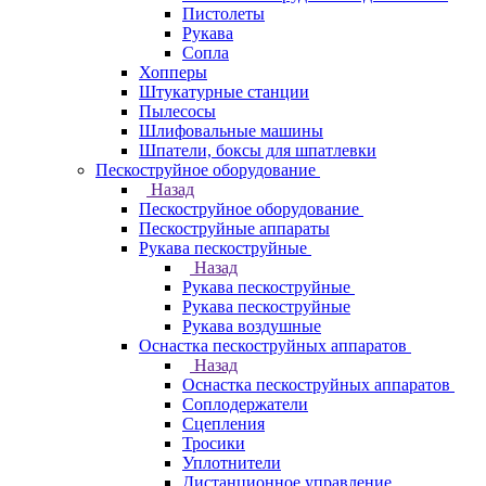
Пистолеты
Рукава
Сопла
Хопперы
Штукатурные станции
Пылесосы
Шлифовальные машины
Шпатели, боксы для шпатлевки
Пескоструйное оборудование
Назад
Пескоструйное оборудование
Пескоструйные аппараты
Рукава пескоструйные
Назад
Рукава пескоструйные
Рукава пескоструйные
Рукава воздушные
Оснастка пескоструйных аппаратов
Назад
Оснастка пескоструйных аппаратов
Соплодержатели
Сцепления
Тросики
Уплотнители
Дистанционное управление