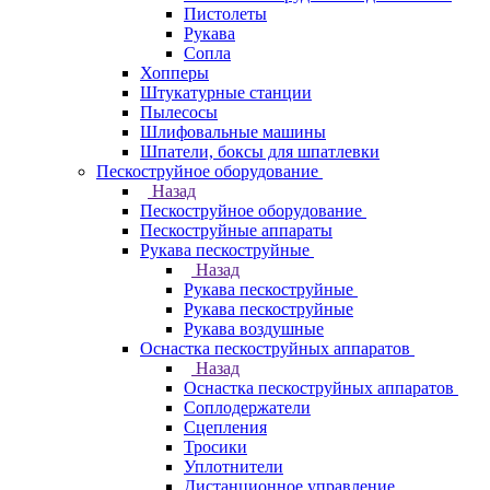
Пистолеты
Рукава
Сопла
Хопперы
Штукатурные станции
Пылесосы
Шлифовальные машины
Шпатели, боксы для шпатлевки
Пескоструйное оборудование
Назад
Пескоструйное оборудование
Пескоструйные аппараты
Рукава пескоструйные
Назад
Рукава пескоструйные
Рукава пескоструйные
Рукава воздушные
Оснастка пескоструйных аппаратов
Назад
Оснастка пескоструйных аппаратов
Соплодержатели
Сцепления
Тросики
Уплотнители
Дистанционное управление