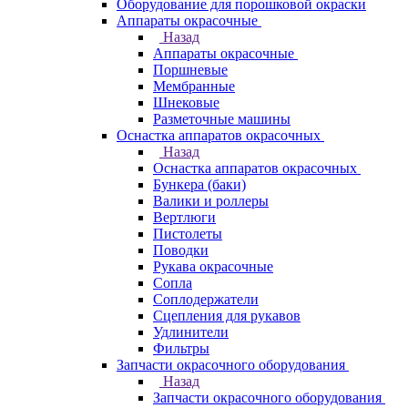
Оборудование для порошковой окраски
Аппараты окрасочные
Назад
Аппараты окрасочные
Поршневые
Мембранные
Шнековые
Разметочные машины
Оснастка аппаратов окрасочных
Назад
Оснастка аппаратов окрасочных
Бункера (баки)
Валики и роллеры
Вертлюги
Пистолеты
Поводки
Рукава окрасочные
Сопла
Соплодержатели
Сцепления для рукавов
Удлинители
Фильтры
Запчасти окрасочного оборудования
Назад
Запчасти окрасочного оборудования