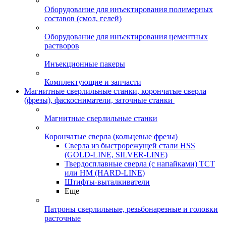
Оборудование для инъектирования полимерных
составов (смол, гелей)
Оборудование для инъектирования цементных
растворов
Инъекционные пакеры
Комплектующие и запчасти
Магнитные сверлильные станки, корончатые сверла
(фрезы), фаскосниматели, заточные станки
Магнитные сверлильные станки
Корончатые сверла (кольцевые фрезы)
Сверла из быстрорежущей стали HSS
(GOLD-LINE, SILVER-LINE)
Твердосплавные сверла (с напайками) ТСТ
или HM (HARD-LINE)
Штифты-выталкиватели
Еще
Патроны сверлильные, резьбонарезные и головки
расточные