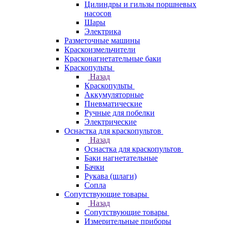
Цилиндры и гильзы поршневых
насосов
Шары
Электрика
Разметочные машины
Краскоизмельчители
Красконагнетательные баки
Краскопульты
Назад
Краскопульты
Аккумуляторные
Пневматические
Ручные для побелки
Электрические
Оснастка для краскопультов
Назад
Оснастка для краскопультов
Баки нагнетательные
Бачки
Рукава (шлаги)
Сопла
Сопутствующие товары
Назад
Сопутствующие товары
Измерительные приборы