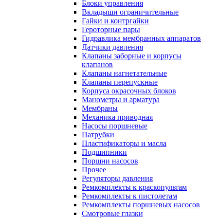
Блоки управления
Вкладыши ограничительные
Гайки и контргайки
Героторные пары
Гидравлика мембранных аппаратов
Датчики давления
Клапаны заборные и корпусы
клапанов
Клапаны нагнетательные
Клапаны перепускные
Корпуса окрасочных блоков
Манометры и арматура
Мембраны
Механика приводная
Насосы поршневые
Патрубки
Пластификаторы и масла
Подшипники
Поршни насосов
Прочее
Регуляторы давления
Ремкомплекты к краскопультам
Ремкомплекты к пистолетам
Ремкомплекты поршневых насосов
Смотровые глазки