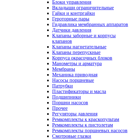
Блоки управления
Вкладыши ограничительные
Гайки и контргайки
Героторные пары
Гидравлика мембранных аппаратов
Датчики давления
Клапаны заборные и корпусы
клапанов
Клапаны нагнетательные
Клапаны перепускные
Корпуса окрасочных блоков
Манометры и арматура
Мембраны
Механика приводная
Насосы поршневые
Патрубки
Пластификаторы и масла
Подшипники
Поршни насосов
Прочее
Регуляторы давления
Ремкомплекты к краскопультам
Ремкомплекты к пистолетам
Ремкомплекты поршневых насосов
Смотровые глазки