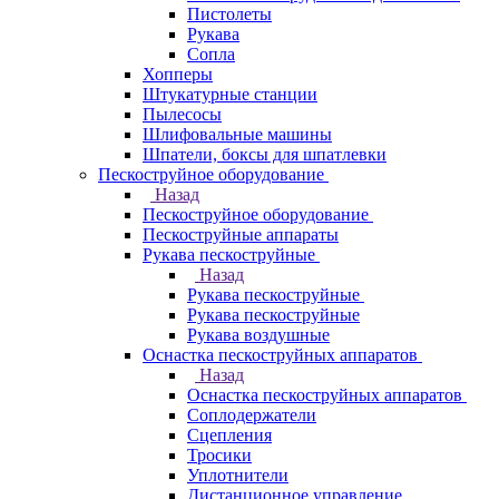
Пистолеты
Рукава
Сопла
Хопперы
Штукатурные станции
Пылесосы
Шлифовальные машины
Шпатели, боксы для шпатлевки
Пескоструйное оборудование
Назад
Пескоструйное оборудование
Пескоструйные аппараты
Рукава пескоструйные
Назад
Рукава пескоструйные
Рукава пескоструйные
Рукава воздушные
Оснастка пескоструйных аппаратов
Назад
Оснастка пескоструйных аппаратов
Соплодержатели
Сцепления
Тросики
Уплотнители
Дистанционное управление