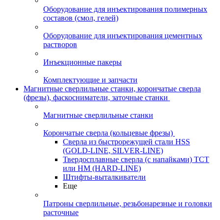
Оборудование для инъектирования полимерных
составов (смол, гелей)
Оборудование для инъектирования цементных
растворов
Инъекционные пакеры
Комплектующие и запчасти
Магнитные сверлильные станки, корончатые сверла
(фрезы), фаскосниматели, заточные станки
Магнитные сверлильные станки
Корончатые сверла (кольцевые фрезы)
Сверла из быстрорежущей стали HSS
(GOLD-LINE, SILVER-LINE)
Твердосплавные сверла (с напайками) ТСТ
или HM (HARD-LINE)
Штифты-выталкиватели
Еще
Патроны сверлильные, резьбонарезные и головки
расточные