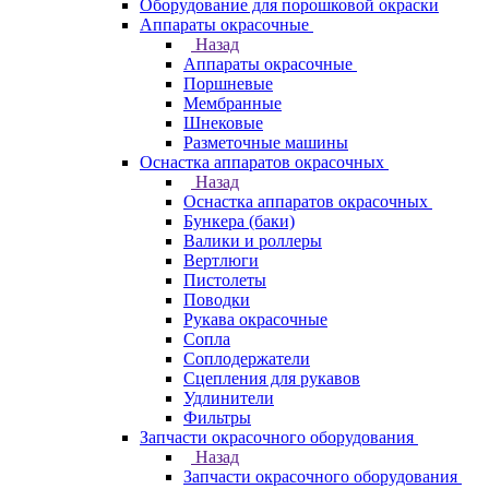
Оборудование для порошковой окраски
Аппараты окрасочные
Назад
Аппараты окрасочные
Поршневые
Мембранные
Шнековые
Разметочные машины
Оснастка аппаратов окрасочных
Назад
Оснастка аппаратов окрасочных
Бункера (баки)
Валики и роллеры
Вертлюги
Пистолеты
Поводки
Рукава окрасочные
Сопла
Соплодержатели
Сцепления для рукавов
Удлинители
Фильтры
Запчасти окрасочного оборудования
Назад
Запчасти окрасочного оборудования