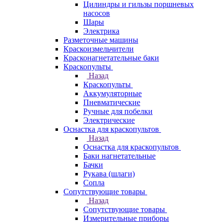
Цилиндры и гильзы поршневых
насосов
Шары
Электрика
Разметочные машины
Краскоизмельчители
Красконагнетательные баки
Краскопульты
Назад
Краскопульты
Аккумуляторные
Пневматические
Ручные для побелки
Электрические
Оснастка для краскопультов
Назад
Оснастка для краскопультов
Баки нагнетательные
Бачки
Рукава (шлаги)
Сопла
Сопутствующие товары
Назад
Сопутствующие товары
Измерительные приборы