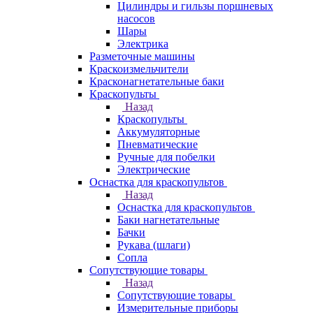
Цилиндры и гильзы поршневых
насосов
Шары
Электрика
Разметочные машины
Краскоизмельчители
Красконагнетательные баки
Краскопульты
Назад
Краскопульты
Аккумуляторные
Пневматические
Ручные для побелки
Электрические
Оснастка для краскопультов
Назад
Оснастка для краскопультов
Баки нагнетательные
Бачки
Рукава (шлаги)
Сопла
Сопутствующие товары
Назад
Сопутствующие товары
Измерительные приборы