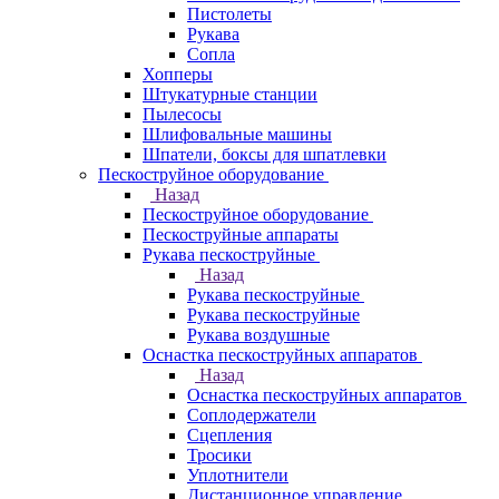
Пистолеты
Рукава
Сопла
Хопперы
Штукатурные станции
Пылесосы
Шлифовальные машины
Шпатели, боксы для шпатлевки
Пескоструйное оборудование
Назад
Пескоструйное оборудование
Пескоструйные аппараты
Рукава пескоструйные
Назад
Рукава пескоструйные
Рукава пескоструйные
Рукава воздушные
Оснастка пескоструйных аппаратов
Назад
Оснастка пескоструйных аппаратов
Соплодержатели
Сцепления
Тросики
Уплотнители
Дистанционное управление