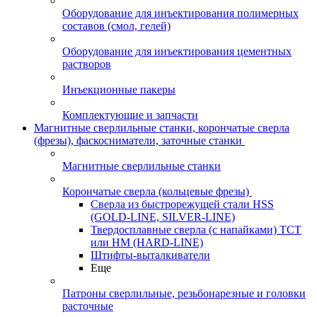
Оборудование для инъектирования полимерных
составов (смол, гелей)
Оборудование для инъектирования цементных
растворов
Инъекционные пакеры
Комплектующие и запчасти
Магнитные сверлильные станки, корончатые сверла
(фрезы), фаскосниматели, заточные станки
Магнитные сверлильные станки
Корончатые сверла (кольцевые фрезы)
Сверла из быстрорежущей стали HSS
(GOLD-LINE, SILVER-LINE)
Твердосплавные сверла (с напайками) ТСТ
или HM (HARD-LINE)
Штифты-выталкиватели
Еще
Патроны сверлильные, резьбонарезные и головки
расточные