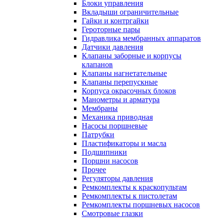
Блоки управления
Вкладыши ограничительные
Гайки и контргайки
Героторные пары
Гидравлика мембранных аппаратов
Датчики давления
Клапаны заборные и корпусы
клапанов
Клапаны нагнетательные
Клапаны перепускные
Корпуса окрасочных блоков
Манометры и арматура
Мембраны
Механика приводная
Насосы поршневые
Патрубки
Пластификаторы и масла
Подшипники
Поршни насосов
Прочее
Регуляторы давления
Ремкомплекты к краскопультам
Ремкомплекты к пистолетам
Ремкомплекты поршневых насосов
Смотровые глазки