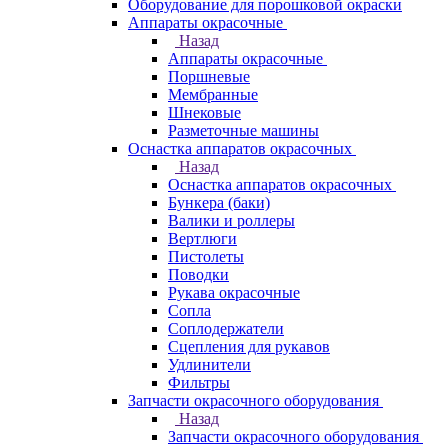
Оборудование для порошковой окраски
Аппараты окрасочные
Назад
Аппараты окрасочные
Поршневые
Мембранные
Шнековые
Разметочные машины
Оснастка аппаратов окрасочных
Назад
Оснастка аппаратов окрасочных
Бункера (баки)
Валики и роллеры
Вертлюги
Пистолеты
Поводки
Рукава окрасочные
Сопла
Соплодержатели
Сцепления для рукавов
Удлинители
Фильтры
Запчасти окрасочного оборудования
Назад
Запчасти окрасочного оборудования