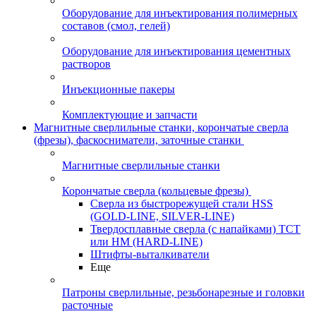
Оборудование для инъектирования полимерных
составов (смол, гелей)
Оборудование для инъектирования цементных
растворов
Инъекционные пакеры
Комплектующие и запчасти
Магнитные сверлильные станки, корончатые сверла
(фрезы), фаскосниматели, заточные станки
Магнитные сверлильные станки
Корончатые сверла (кольцевые фрезы)
Сверла из быстрорежущей стали HSS
(GOLD-LINE, SILVER-LINE)
Твердосплавные сверла (с напайками) ТСТ
или HM (HARD-LINE)
Штифты-выталкиватели
Еще
Патроны сверлильные, резьбонарезные и головки
расточные