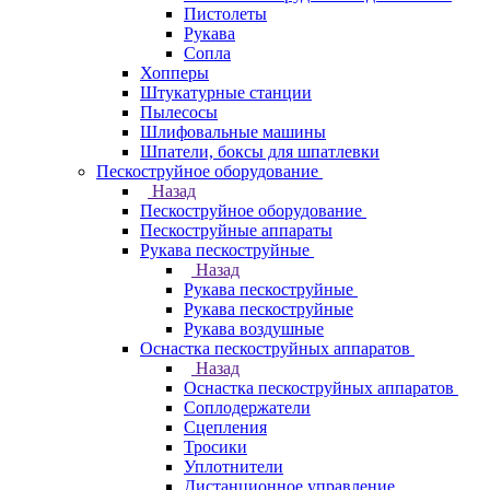
Пистолеты
Рукава
Сопла
Хопперы
Штукатурные станции
Пылесосы
Шлифовальные машины
Шпатели, боксы для шпатлевки
Пескоструйное оборудование
Назад
Пескоструйное оборудование
Пескоструйные аппараты
Рукава пескоструйные
Назад
Рукава пескоструйные
Рукава пескоструйные
Рукава воздушные
Оснастка пескоструйных аппаратов
Назад
Оснастка пескоструйных аппаратов
Соплодержатели
Сцепления
Тросики
Уплотнители
Дистанционное управление