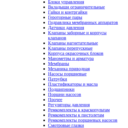
Блоки управления
Вкладыши ограничительные
Гайки и контргайки
Героторные пары
Гидравлика мембранных аппаратов
Датчики давления
Клапаны заборные и корпусы
клапанов
Клапаны нагнетательные
Клапаны перепускные
Корпуса окрасочных блоков
Манометры и арматура
Мембраны
Механика приводная
Насосы поршневые
Патрубки
Пластификаторы и масла
Подшипники
Поршни насосов
Прочее
Регуляторы давления
Ремкомплекты к краскопультам
Ремкомплекты к пистолетам
Ремкомплекты поршневых насосов
Смотровые глазки