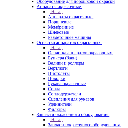
Оборудование для порошковой окраски
Аппараты окрасочные
Назад
Аппараты окрасочные
Поршневые
Мембранные
Шнековые
Разметочные машины
Оснастка аппаратов окрасочных
Назад
Оснастка аппаратов окрасочных
Бункера (баки)
Валики и роллеры
Вертлюги
Пистолеты
Поводки
Рукава окрасочные
Сопла
Соплодержатели
Сцепления для рукавов
Удлинители
Фильтры
Запчасти окрасочного оборудования
Назад
Запчасти окрасочного оборудования