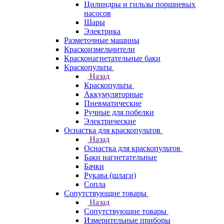
Цилиндры и гильзы поршневых
насосов
Шары
Электрика
Разметочные машины
Краскоизмельчители
Красконагнетательные баки
Краскопульты
Назад
Краскопульты
Аккумуляторные
Пневматические
Ручные для побелки
Электрические
Оснастка для краскопультов
Назад
Оснастка для краскопультов
Баки нагнетательные
Бачки
Рукава (шлаги)
Сопла
Сопутствующие товары
Назад
Сопутствующие товары
Измерительные приборы