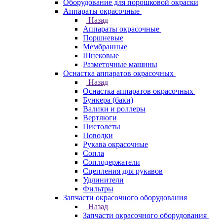
Оборудование для порошковой окраски
Аппараты окрасочные
Назад
Аппараты окрасочные
Поршневые
Мембранные
Шнековые
Разметочные машины
Оснастка аппаратов окрасочных
Назад
Оснастка аппаратов окрасочных
Бункера (баки)
Валики и роллеры
Вертлюги
Пистолеты
Поводки
Рукава окрасочные
Сопла
Соплодержатели
Сцепления для рукавов
Удлинители
Фильтры
Запчасти окрасочного оборудования
Назад
Запчасти окрасочного оборудования