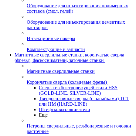
Оборудование для инъектирования полимерных
составов (смол, гелей)
Оборудование для инъектирования цементных
растворов
Инъекционные пакеры
Комплектующие и запчасти
Магнитные сверлильные станки, корончатые сверла
(фрезы), фаскосниматели, заточные станки
Магнитные сверлильные станки
Корончатые сверла (кольцевые фрезы)
Сверла из быстрорежущей стали HSS
(GOLD-LINE, SILVER-LINE)
Твердосплавные сверла (с напайками) ТСТ
или HM (HARD-LINE)
Штифты-выталкиватели
Еще
Патроны сверлильные, резьбонарезные и головки
расточные