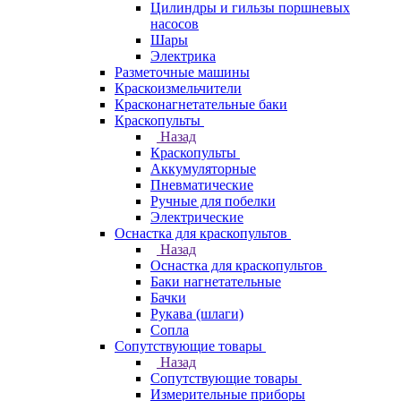
Цилиндры и гильзы поршневых
насосов
Шары
Электрика
Разметочные машины
Краскоизмельчители
Красконагнетательные баки
Краскопульты
Назад
Краскопульты
Аккумуляторные
Пневматические
Ручные для побелки
Электрические
Оснастка для краскопультов
Назад
Оснастка для краскопультов
Баки нагнетательные
Бачки
Рукава (шлаги)
Сопла
Сопутствующие товары
Назад
Сопутствующие товары
Измерительные приборы