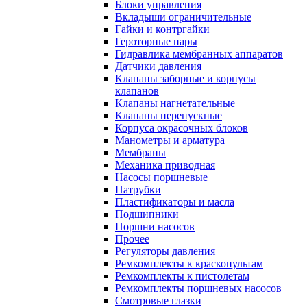
Блоки управления
Вкладыши ограничительные
Гайки и контргайки
Героторные пары
Гидравлика мембранных аппаратов
Датчики давления
Клапаны заборные и корпусы
клапанов
Клапаны нагнетательные
Клапаны перепускные
Корпуса окрасочных блоков
Манометры и арматура
Мембраны
Механика приводная
Насосы поршневые
Патрубки
Пластификаторы и масла
Подшипники
Поршни насосов
Прочее
Регуляторы давления
Ремкомплекты к краскопультам
Ремкомплекты к пистолетам
Ремкомплекты поршневых насосов
Смотровые глазки