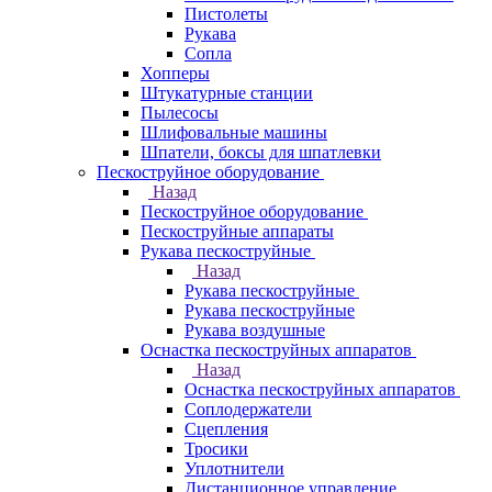
Пистолеты
Рукава
Сопла
Хопперы
Штукатурные станции
Пылесосы
Шлифовальные машины
Шпатели, боксы для шпатлевки
Пескоструйное оборудование
Назад
Пескоструйное оборудование
Пескоструйные аппараты
Рукава пескоструйные
Назад
Рукава пескоструйные
Рукава пескоструйные
Рукава воздушные
Оснастка пескоструйных аппаратов
Назад
Оснастка пескоструйных аппаратов
Соплодержатели
Сцепления
Тросики
Уплотнители
Дистанционное управление