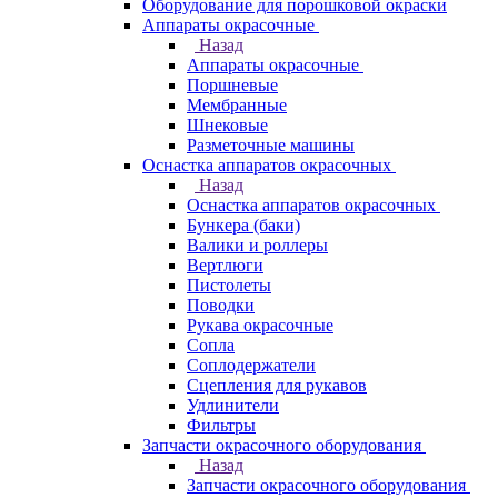
Оборудование для порошковой окраски
Аппараты окрасочные
Назад
Аппараты окрасочные
Поршневые
Мембранные
Шнековые
Разметочные машины
Оснастка аппаратов окрасочных
Назад
Оснастка аппаратов окрасочных
Бункера (баки)
Валики и роллеры
Вертлюги
Пистолеты
Поводки
Рукава окрасочные
Сопла
Соплодержатели
Сцепления для рукавов
Удлинители
Фильтры
Запчасти окрасочного оборудования
Назад
Запчасти окрасочного оборудования