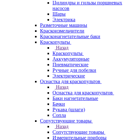
Цилиндры и гильзы поршневых
насосов
Шары
Электрика
Разметочные машины
Краскоизмельчители
Красконагнетательные баки
Краскопульты
Назад
Краскопульты
Аккумуляторные
Пневматические
Ручные для побелки
Электрические
Оснастка для краскопультов
Назад
Оснастка для краскопультов
Баки нагнетательные
Бачки
Рукава (шлаги)
Сопла
Сопутствующие товары
Назад
Сопутствующие товары
Измерительные приборы