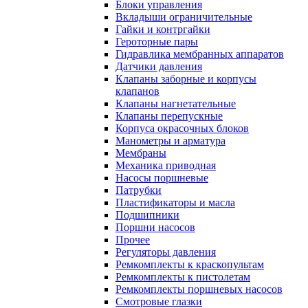
Блоки управления
Вкладыши ограничительные
Гайки и контргайки
Героторные пары
Гидравлика мембранных аппаратов
Датчики давления
Клапаны заборные и корпусы
клапанов
Клапаны нагнетательные
Клапаны перепускные
Корпуса окрасочных блоков
Манометры и арматура
Мембраны
Механика приводная
Насосы поршневые
Патрубки
Пластификаторы и масла
Подшипники
Поршни насосов
Прочее
Регуляторы давления
Ремкомплекты к краскопультам
Ремкомплекты к пистолетам
Ремкомплекты поршневых насосов
Смотровые глазки