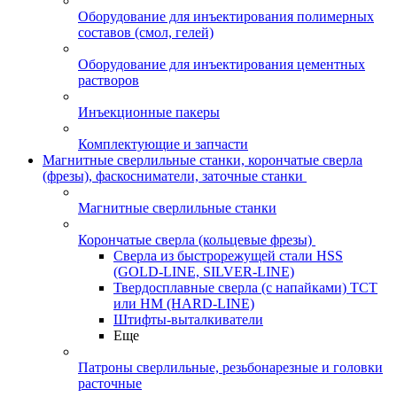
Оборудование для инъектирования полимерных
составов (смол, гелей)
Оборудование для инъектирования цементных
растворов
Инъекционные пакеры
Комплектующие и запчасти
Магнитные сверлильные станки, корончатые сверла
(фрезы), фаскосниматели, заточные станки
Магнитные сверлильные станки
Корончатые сверла (кольцевые фрезы)
Сверла из быстрорежущей стали HSS
(GOLD-LINE, SILVER-LINE)
Твердосплавные сверла (с напайками) ТСТ
или HM (HARD-LINE)
Штифты-выталкиватели
Еще
Патроны сверлильные, резьбонарезные и головки
расточные