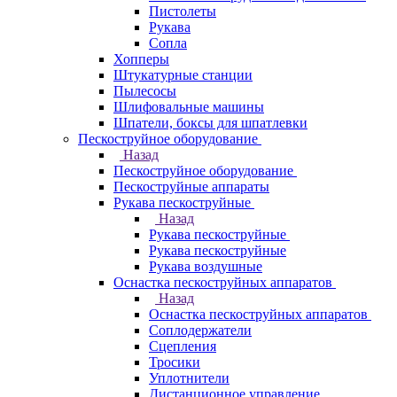
Пистолеты
Рукава
Сопла
Хопперы
Штукатурные станции
Пылесосы
Шлифовальные машины
Шпатели, боксы для шпатлевки
Пескоструйное оборудование
Назад
Пескоструйное оборудование
Пескоструйные аппараты
Рукава пескоструйные
Назад
Рукава пескоструйные
Рукава пескоструйные
Рукава воздушные
Оснастка пескоструйных аппаратов
Назад
Оснастка пескоструйных аппаратов
Соплодержатели
Сцепления
Тросики
Уплотнители
Дистанционное управление