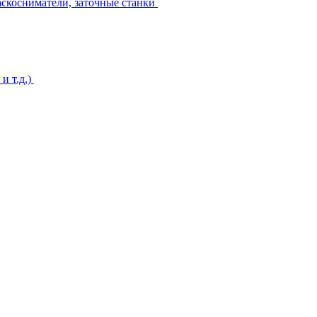
аскосниматели, заточные станки
и т.д.)