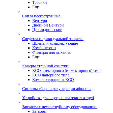
Тросики
Еще
Сопла пескоструйные
Вентури
Двойной Вентури
Цилиндрические
Средства индивидуальной защиты
Шлемы и комплектующие
Комбинезоны
Фильтры для дыхания
Еще
Камеры струйной очистки
КСО эжекторного (инжекторного) типа
КСО напорного типа
Комплектующие к КСО
Системы сбора и рекуперации абразива
Устройства для внутренней очистки труб
Запчасти к пескоструйному оборудованию
Затворы