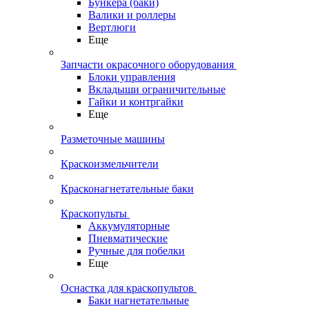
Бункера (баки)
Валики и роллеры
Вертлюги
Еще
Запчасти окрасочного оборудования
Блоки управления
Вкладыши ограничительные
Гайки и контргайки
Еще
Разметочные машины
Краскоизмельчители
Красконагнетательные баки
Краскопульты
Аккумуляторные
Пневматические
Ручные для побелки
Еще
Оснастка для краскопультов
Баки нагнетательные