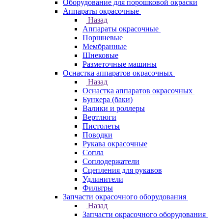
Оборудование для порошковой окраски
Аппараты окрасочные
Назад
Аппараты окрасочные
Поршневые
Мембранные
Шнековые
Разметочные машины
Оснастка аппаратов окрасочных
Назад
Оснастка аппаратов окрасочных
Бункера (баки)
Валики и роллеры
Вертлюги
Пистолеты
Поводки
Рукава окрасочные
Сопла
Соплодержатели
Сцепления для рукавов
Удлинители
Фильтры
Запчасти окрасочного оборудования
Назад
Запчасти окрасочного оборудования