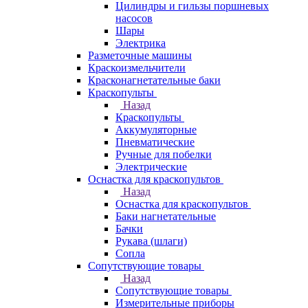
Цилиндры и гильзы поршневых
насосов
Шары
Электрика
Разметочные машины
Краскоизмельчители
Красконагнетательные баки
Краскопульты
Назад
Краскопульты
Аккумуляторные
Пневматические
Ручные для побелки
Электрические
Оснастка для краскопультов
Назад
Оснастка для краскопультов
Баки нагнетательные
Бачки
Рукава (шлаги)
Сопла
Сопутствующие товары
Назад
Сопутствующие товары
Измерительные приборы