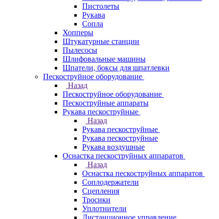
Пистолеты
Рукава
Сопла
Хопперы
Штукатурные станции
Пылесосы
Шлифовальные машины
Шпатели, боксы для шпатлевки
Пескоструйное оборудование
Назад
Пескоструйное оборудование
Пескоструйные аппараты
Рукава пескоструйные
Назад
Рукава пескоструйные
Рукава пескоструйные
Рукава воздушные
Оснастка пескоструйных аппаратов
Назад
Оснастка пескоструйных аппаратов
Соплодержатели
Сцепления
Тросики
Уплотнители
Дистанционное управление