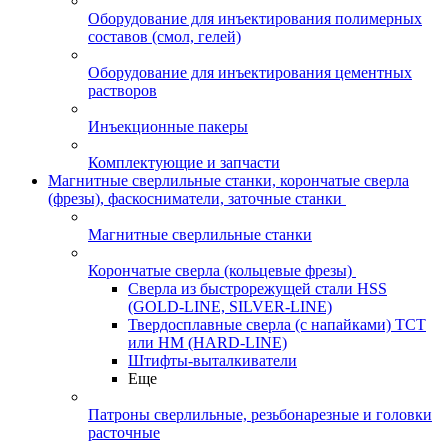
Оборудование для инъектирования полимерных
составов (смол, гелей)
Оборудование для инъектирования цементных
растворов
Инъекционные пакеры
Комплектующие и запчасти
Магнитные сверлильные станки, корончатые сверла
(фрезы), фаскосниматели, заточные станки
Магнитные сверлильные станки
Корончатые сверла (кольцевые фрезы)
Сверла из быстрорежущей стали HSS
(GOLD-LINE, SILVER-LINE)
Твердосплавные сверла (с напайками) ТСТ
или HM (HARD-LINE)
Штифты-выталкиватели
Еще
Патроны сверлильные, резьбонарезные и головки
расточные