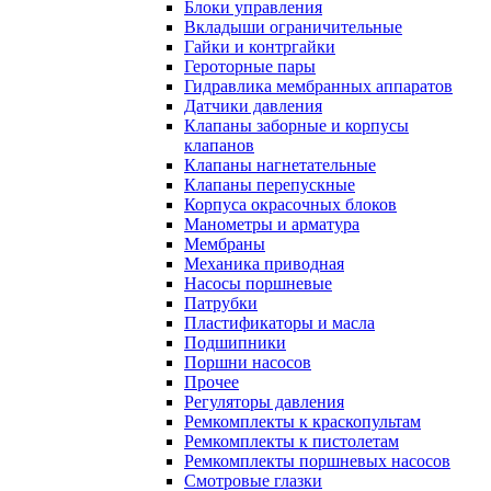
Блоки управления
Вкладыши ограничительные
Гайки и контргайки
Героторные пары
Гидравлика мембранных аппаратов
Датчики давления
Клапаны заборные и корпусы
клапанов
Клапаны нагнетательные
Клапаны перепускные
Корпуса окрасочных блоков
Манометры и арматура
Мембраны
Механика приводная
Насосы поршневые
Патрубки
Пластификаторы и масла
Подшипники
Поршни насосов
Прочее
Регуляторы давления
Ремкомплекты к краскопультам
Ремкомплекты к пистолетам
Ремкомплекты поршневых насосов
Смотровые глазки