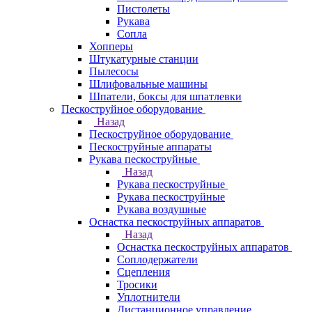
Пистолеты
Рукава
Сопла
Хопперы
Штукатурные станции
Пылесосы
Шлифовальные машины
Шпатели, боксы для шпатлевки
Пескоструйное оборудование
Назад
Пескоструйное оборудование
Пескоструйные аппараты
Рукава пескоструйные
Назад
Рукава пескоструйные
Рукава пескоструйные
Рукава воздушные
Оснастка пескоструйных аппаратов
Назад
Оснастка пескоструйных аппаратов
Соплодержатели
Сцепления
Тросики
Уплотнители
Дистанционное управление