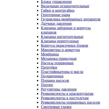
Блоки управления
Вкладыши ограничительные
Гайки и контргайки
Героторные пары
Гидравлика мембранных аппаратов
Датчики давления
Клапаны заборные и корпусы
клапанов
Клапаны нагнетательные
Клапаны перепускные
Корпуса окрасочных блоков
Манометры и арматура
Мембраны
Механика приводная
Насосы поршневые
Патрубки
Пластификаторы и масла
Подшипники
Поршни насосов
Прочее
Регуляторы давления
Ремкомплекты к краскопультам
Ремкомплекты к пистолетам
Ремкомплекты поршневых насосов
Смотровые глазки