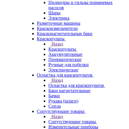
Цилиндры и гильзы поршневых
насосов
Шары
Электрика
Разметочные машины
Краскоизмельчители
Красконагнетательные баки
Краскопульты
Назад
Краскопульты
Аккумуляторные
Пневматические
Ручные для побелки
Электрические
Оснастка для краскопультов
Назад
Оснастка для краскопультов
Баки нагнетательные
Бачки
Рукава (шлаги)
Сопла
Сопутствующие товары
Назад
Сопутствующие товары
Измерительные приборы