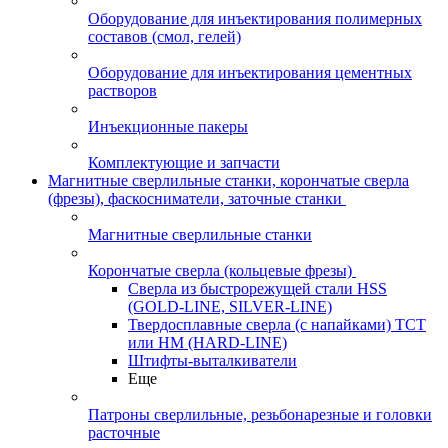
Оборудование для инъектирования полимерных
составов (смол, гелей)
Оборудование для инъектирования цементных
растворов
Инъекционные пакеры
Комплектующие и запчасти
Магнитные сверлильные станки, корончатые сверла
(фрезы), фаскосниматели, заточные станки
Магнитные сверлильные станки
Корончатые сверла (кольцевые фрезы)
Сверла из быстрорежущей стали HSS
(GOLD-LINE, SILVER-LINE)
Твердосплавные сверла (с напайками) ТСТ
или HM (HARD-LINE)
Штифты-выталкиватели
Еще
Патроны сверлильные, резьбонарезные и головки
расточные