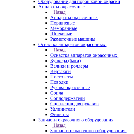
Оборудование для порошковой окраски
Аппараты окрасочные
Назад
Аппараты окрасочные
Поршневые
Мембранные
Шнековые
Разметочные машины
Оснастка аппаратов окрасочных
Назад
Оснастка аппаратов окрасочных
Бункера (баки)
Валики и роллеры
Вертлюги
Пистолеты
Поводки
Рукава окрасочные
Сопла
Соплодержатели
Сцепления для рукавов
Удлинители
Фильтры
Запчасти окрасочного оборудования
Назад
Запчасти окрасочного оборудования