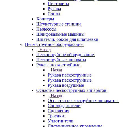
Пистолеты
Рукава
Сопла
Хопперы
Штукатурные станции
Пылесосы
Шлифовальные машины
Шпатели, боксы для шпатлевки
Пескоструйное оборудование
Назад
Пескоструйное оборудование
Пескоструйные аппараты
Рукава пескоструйные
Назад
Рукава пескоструйные
Рукава пескоструйные
Рукава воздушные
Оснастка пескоструйных аппаратов
Назад
Оснастка пескоструйных аппаратов
Соплодержатели
Сцепления
Тросики
Уплотнители
Дистанционное управление