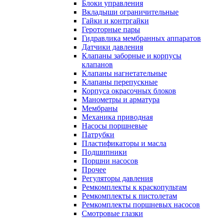
Блоки управления
Вкладыши ограничительные
Гайки и контргайки
Героторные пары
Гидравлика мембранных аппаратов
Датчики давления
Клапаны заборные и корпусы
клапанов
Клапаны нагнетательные
Клапаны перепускные
Корпуса окрасочных блоков
Манометры и арматура
Мембраны
Механика приводная
Насосы поршневые
Патрубки
Пластификаторы и масла
Подшипники
Поршни насосов
Прочее
Регуляторы давления
Ремкомплекты к краскопультам
Ремкомплекты к пистолетам
Ремкомплекты поршневых насосов
Смотровые глазки