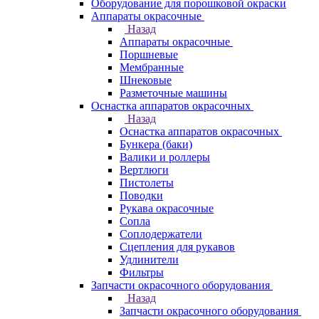
Оборудование для порошковой окраски
Аппараты окрасочные
Назад
Аппараты окрасочные
Поршневые
Мембранные
Шнековые
Разметочные машины
Оснастка аппаратов окрасочных
Назад
Оснастка аппаратов окрасочных
Бункера (баки)
Валики и роллеры
Вертлюги
Пистолеты
Поводки
Рукава окрасочные
Сопла
Соплодержатели
Сцепления для рукавов
Удлинители
Фильтры
Запчасти окрасочного оборудования
Назад
Запчасти окрасочного оборудования