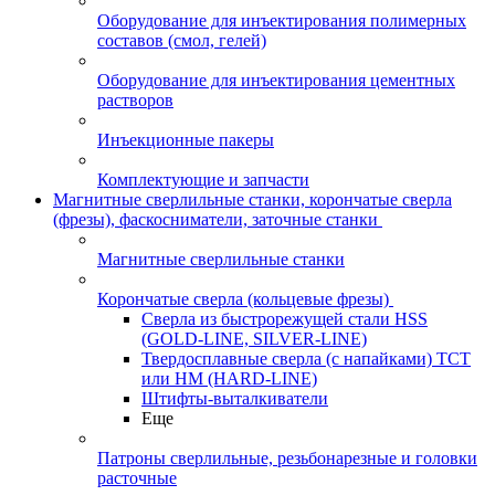
Оборудование для инъектирования полимерных
составов (смол, гелей)
Оборудование для инъектирования цементных
растворов
Инъекционные пакеры
Комплектующие и запчасти
Магнитные сверлильные станки, корончатые сверла
(фрезы), фаскосниматели, заточные станки
Магнитные сверлильные станки
Корончатые сверла (кольцевые фрезы)
Сверла из быстрорежущей стали HSS
(GOLD-LINE, SILVER-LINE)
Твердосплавные сверла (с напайками) ТСТ
или HM (HARD-LINE)
Штифты-выталкиватели
Еще
Патроны сверлильные, резьбонарезные и головки
расточные