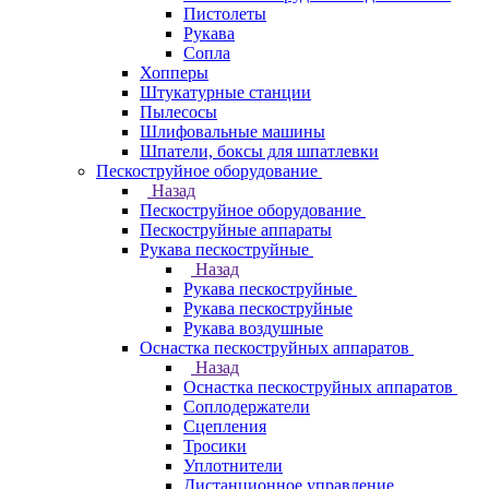
Пистолеты
Рукава
Сопла
Хопперы
Штукатурные станции
Пылесосы
Шлифовальные машины
Шпатели, боксы для шпатлевки
Пескоструйное оборудование
Назад
Пескоструйное оборудование
Пескоструйные аппараты
Рукава пескоструйные
Назад
Рукава пескоструйные
Рукава пескоструйные
Рукава воздушные
Оснастка пескоструйных аппаратов
Назад
Оснастка пескоструйных аппаратов
Соплодержатели
Сцепления
Тросики
Уплотнители
Дистанционное управление