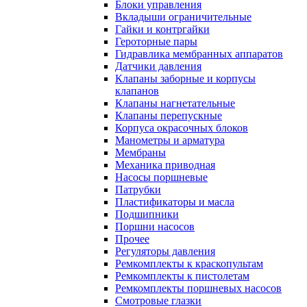
Блоки управления
Вкладыши ограничительные
Гайки и контргайки
Героторные пары
Гидравлика мембранных аппаратов
Датчики давления
Клапаны заборные и корпусы
клапанов
Клапаны нагнетательные
Клапаны перепускные
Корпуса окрасочных блоков
Манометры и арматура
Мембраны
Механика приводная
Насосы поршневые
Патрубки
Пластификаторы и масла
Подшипники
Поршни насосов
Прочее
Регуляторы давления
Ремкомплекты к краскопультам
Ремкомплекты к пистолетам
Ремкомплекты поршневых насосов
Смотровые глазки