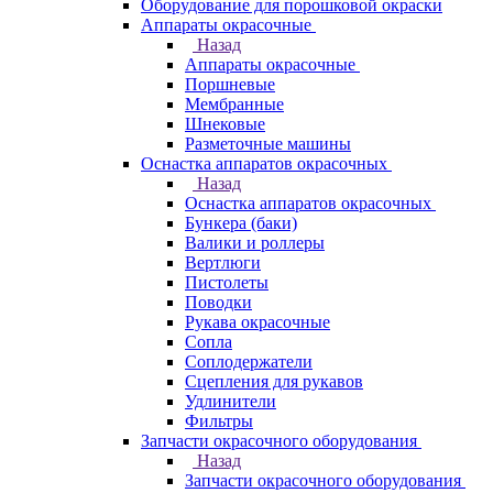
Оборудование для порошковой окраски
Аппараты окрасочные
Назад
Аппараты окрасочные
Поршневые
Мембранные
Шнековые
Разметочные машины
Оснастка аппаратов окрасочных
Назад
Оснастка аппаратов окрасочных
Бункера (баки)
Валики и роллеры
Вертлюги
Пистолеты
Поводки
Рукава окрасочные
Сопла
Соплодержатели
Сцепления для рукавов
Удлинители
Фильтры
Запчасти окрасочного оборудования
Назад
Запчасти окрасочного оборудования