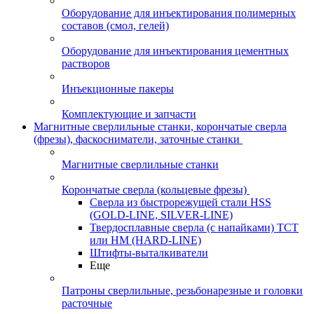
Оборудование для инъектирования полимерных
составов (смол, гелей)
Оборудование для инъектирования цементных
растворов
Инъекционные пакеры
Комплектующие и запчасти
Магнитные сверлильные станки, корончатые сверла
(фрезы), фаскосниматели, заточные станки
Магнитные сверлильные станки
Корончатые сверла (кольцевые фрезы)
Сверла из быстрорежущей стали HSS
(GOLD-LINE, SILVER-LINE)
Твердосплавные сверла (с напайками) ТСТ
или HM (HARD-LINE)
Штифты-выталкиватели
Еще
Патроны сверлильные, резьбонарезные и головки
расточные