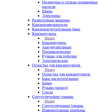
Цилиндры и гильзы поршневых
насосов
Шары
Электрика
Разметочные машины
Краскоизмельчители
Красконагнетательные баки
Краскопульты
Назад
Краскопульты
Аккумуляторные
Пневматические
Ручные для побелки
Электрические
Оснастка для краскопультов
Назад
Оснастка для краскопультов
Баки нагнетательные
Бачки
Рукава (шлаги)
Сопла
Сопутствующие товары
Назад
Сопутствующие товары
Измерительные приборы