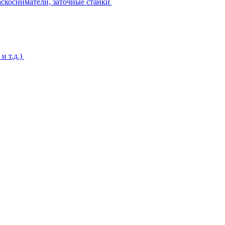
аскосниматели, заточные станки
и т.д.)