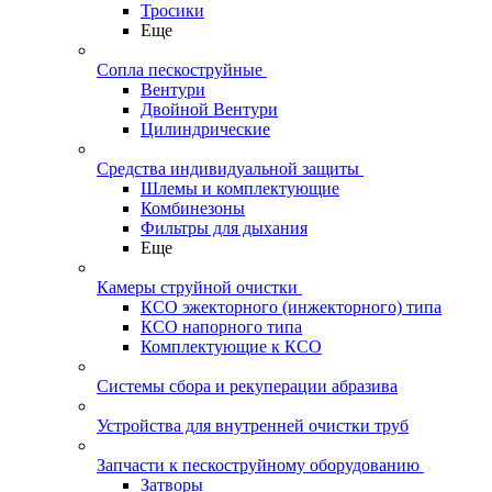
Тросики
Еще
Сопла пескоструйные
Вентури
Двойной Вентури
Цилиндрические
Средства индивидуальной защиты
Шлемы и комплектующие
Комбинезоны
Фильтры для дыхания
Еще
Камеры струйной очистки
КСО эжекторного (инжекторного) типа
КСО напорного типа
Комплектующие к КСО
Системы сбора и рекуперации абразива
Устройства для внутренней очистки труб
Запчасти к пескоструйному оборудованию
Затворы