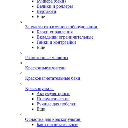
Бункера (баки)
Валики и роллеры
Вертлюги
Еще
Запчасти окрасочного оборудования
Блоки управления
Вкладыши ограничительные
Гайки и контргайки
Еще
Разметочные машины
Краскоизмельчители
Красконагнетательные баки
Краскопульты
Аккумуляторные
Пневматические
Ручные для побелки
Еще
Оснастка для краскопультов
Баки нагнетательные