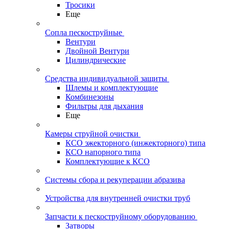
Тросики
Еще
Сопла пескоструйные
Вентури
Двойной Вентури
Цилиндрические
Средства индивидуальной защиты
Шлемы и комплектующие
Комбинезоны
Фильтры для дыхания
Еще
Камеры струйной очистки
КСО эжекторного (инжекторного) типа
КСО напорного типа
Комплектующие к КСО
Системы сбора и рекуперации абразива
Устройства для внутренней очистки труб
Запчасти к пескоструйному оборудованию
Затворы