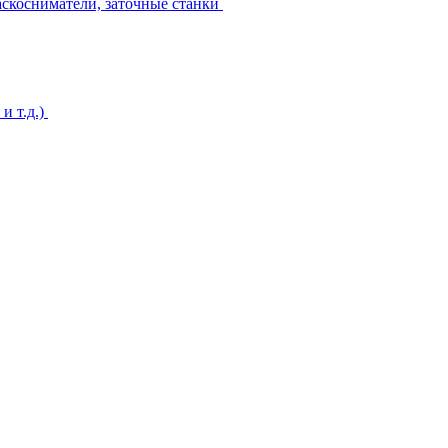
аскосниматели, заточные станки
и т.д.)