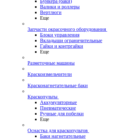
Бункера (баки)
Валики и роллеры
Вертлюги
Еще
Запчасти окрасочного оборудования
Блоки управления
Вкладыши ограничительные
Гайки и контргайки
Еще
Разметочные машины
Краскоизмельчители
Красконагнетательные баки
Краскопульты
Аккумуляторные
Пневматические
Ручные для побелки
Еще
Оснастка для краскопультов
Баки нагнетательные