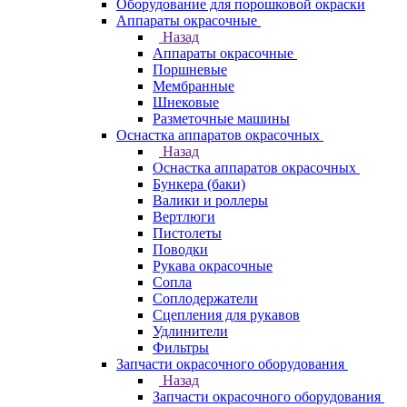
Оборудование для порошковой окраски
Аппараты окрасочные
Назад
Аппараты окрасочные
Поршневые
Мембранные
Шнековые
Разметочные машины
Оснастка аппаратов окрасочных
Назад
Оснастка аппаратов окрасочных
Бункера (баки)
Валики и роллеры
Вертлюги
Пистолеты
Поводки
Рукава окрасочные
Сопла
Соплодержатели
Сцепления для рукавов
Удлинители
Фильтры
Запчасти окрасочного оборудования
Назад
Запчасти окрасочного оборудования