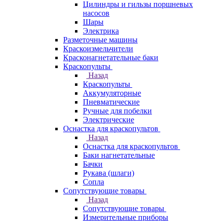
Цилиндры и гильзы поршневых
насосов
Шары
Электрика
Разметочные машины
Краскоизмельчители
Красконагнетательные баки
Краскопульты
Назад
Краскопульты
Аккумуляторные
Пневматические
Ручные для побелки
Электрические
Оснастка для краскопультов
Назад
Оснастка для краскопультов
Баки нагнетательные
Бачки
Рукава (шлаги)
Сопла
Сопутствующие товары
Назад
Сопутствующие товары
Измерительные приборы