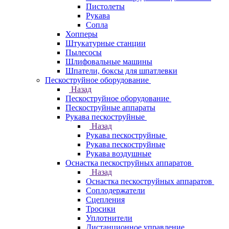
Пистолеты
Рукава
Сопла
Хопперы
Штукатурные станции
Пылесосы
Шлифовальные машины
Шпатели, боксы для шпатлевки
Пескоструйное оборудование
Назад
Пескоструйное оборудование
Пескоструйные аппараты
Рукава пескоструйные
Назад
Рукава пескоструйные
Рукава пескоструйные
Рукава воздушные
Оснастка пескоструйных аппаратов
Назад
Оснастка пескоструйных аппаратов
Соплодержатели
Сцепления
Тросики
Уплотнители
Дистанционное управление