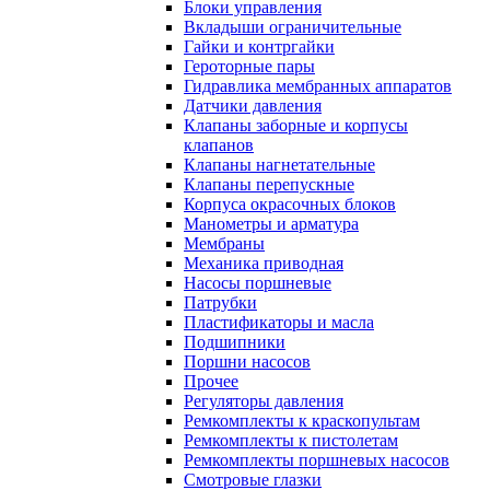
Блоки управления
Вкладыши ограничительные
Гайки и контргайки
Героторные пары
Гидравлика мембранных аппаратов
Датчики давления
Клапаны заборные и корпусы
клапанов
Клапаны нагнетательные
Клапаны перепускные
Корпуса окрасочных блоков
Манометры и арматура
Мембраны
Механика приводная
Насосы поршневые
Патрубки
Пластификаторы и масла
Подшипники
Поршни насосов
Прочее
Регуляторы давления
Ремкомплекты к краскопультам
Ремкомплекты к пистолетам
Ремкомплекты поршневых насосов
Смотровые глазки