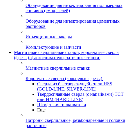
Оборудование для инъектирования полимерных
составов (смол, гелей)
Оборудование для инъектирования цементных
растворов
Инъекционные пакеры
Комплектующие и запчасти
Магнитные сверлильные станки, корончатые сверла
(фрезы), фаскосниматели, заточные станки
Магнитные сверлильные станки
Корончатые сверла (кольцевые фрезы)
Сверла из быстрорежущей стали HSS
(GOLD-LINE, SILVER-LINE)
Твердосплавные сверла (с напайками) ТСТ
или HM (HARD-LINE)
Штифты-выталкиватели
Еще
Патроны сверлильные, резьбонарезные и головки
расточные