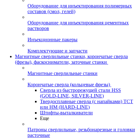
Оборудование для инъектирования полимерных
составов (смол, гелей)
Оборудование для инъектирования цементных
растворов
Инъекционные пакеры
Комплектующие и запчасти
Магнитные сверлильные станки, корончатые сверла
(фрезы), фаскосниматели, заточные станки
Магнитные сверлильные станки
Корончатые сверла (кольцевые фрезы)
Сверла из быстрорежущей стали HSS
(GOLD-LINE, SILVER-LINE)
Твердосплавные сверла (с напайками) ТСТ
или HM (HARD-LINE)
Штифты-выталкиватели
Еще
Патроны сверлильные, резьбонарезные и головки
расточные