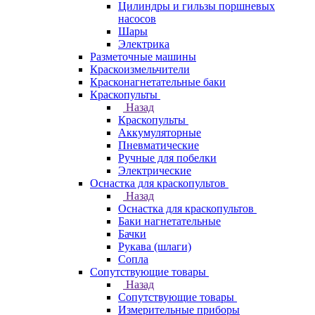
Цилиндры и гильзы поршневых
насосов
Шары
Электрика
Разметочные машины
Краскоизмельчители
Красконагнетательные баки
Краскопульты
Назад
Краскопульты
Аккумуляторные
Пневматические
Ручные для побелки
Электрические
Оснастка для краскопультов
Назад
Оснастка для краскопультов
Баки нагнетательные
Бачки
Рукава (шлаги)
Сопла
Сопутствующие товары
Назад
Сопутствующие товары
Измерительные приборы