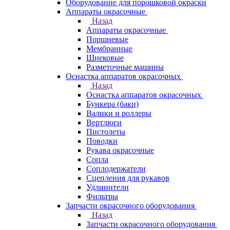
Оборудование для порошковой окраски
Аппараты окрасочные
Назад
Аппараты окрасочные
Поршневые
Мембранные
Шнековые
Разметочные машины
Оснастка аппаратов окрасочных
Назад
Оснастка аппаратов окрасочных
Бункера (баки)
Валики и роллеры
Вертлюги
Пистолеты
Поводки
Рукава окрасочные
Сопла
Соплодержатели
Сцепления для рукавов
Удлинители
Фильтры
Запчасти окрасочного оборудования
Назад
Запчасти окрасочного оборудования