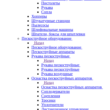
Пистолеты
Рукава
Сопла
Хопперы
Штукатурные станции
Пылесосы
Шлифовальные машины
Шпатели, боксы для шпатлевки
Пескоструйное оборудование
Назад
Пескоструйное оборудование
Пескоструйные аппараты
Рукава пескоструйные
Назад
Рукава пескоструйные
Рукава пескоструйные
Рукава воздушные
Оснастка пескоструйных аппаратов
Назад
Оснастка пескоструйных аппаратов
Соплодержатели
Сцепления
Тросики
Уплотнители
Дистанционное управление