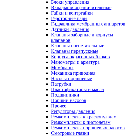
Блоки управления
Вкладыши ограничительные
Гайки и контргайки
Героторные пары
Гидравлика мембранных аппаратов
Датчики давления
Клапаны заборные и корпусы
клапанов
Клапаны нагнетательные
Клапаны перепускные
Корпуса окрасочных блоков
Манометры и арматура
Мембраны
Механика приводная
Насосы поршневые
Патрубки
Пластификаторы и масла
Подшипники
Поршни насосов
Прочее
Регуляторы давления
Ремкомплекты к краскопультам
Ремкомплекты к пистолетам
Ремкомплекты поршневых насосов
Смотровые глазки