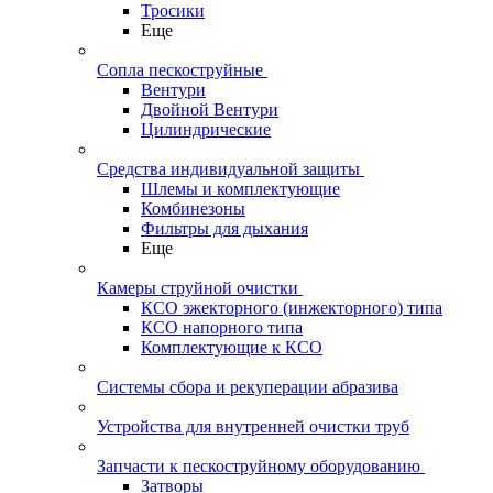
Тросики
Еще
Сопла пескоструйные
Вентури
Двойной Вентури
Цилиндрические
Средства индивидуальной защиты
Шлемы и комплектующие
Комбинезоны
Фильтры для дыхания
Еще
Камеры струйной очистки
КСО эжекторного (инжекторного) типа
КСО напорного типа
Комплектующие к КСО
Системы сбора и рекуперации абразива
Устройства для внутренней очистки труб
Запчасти к пескоструйному оборудованию
Затворы