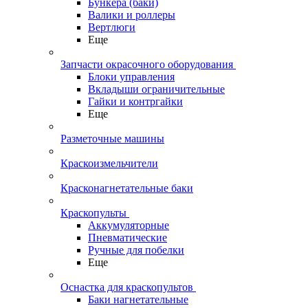
Бункера (баки)
Валики и роллеры
Вертлюги
Еще
Запчасти окрасочного оборудования
Блоки управления
Вкладыши ограничительные
Гайки и контргайки
Еще
Разметочные машины
Краскоизмельчители
Красконагнетательные баки
Краскопульты
Аккумуляторные
Пневматические
Ручные для побелки
Еще
Оснастка для краскопультов
Баки нагнетательные