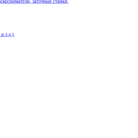
аскосниматели, заточные станки
и т.д.)