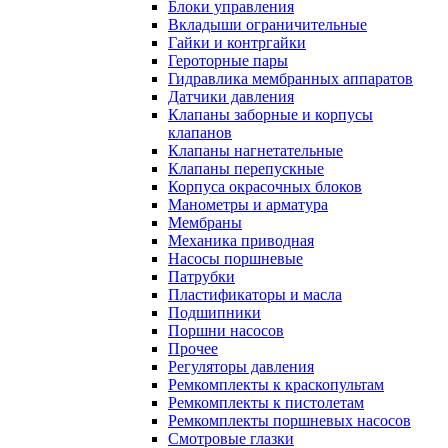
Блоки управления
Вкладыши ограничительные
Гайки и контргайки
Героторные пары
Гидравлика мембранных аппаратов
Датчики давления
Клапаны заборные и корпусы
клапанов
Клапаны нагнетательные
Клапаны перепускные
Корпуса окрасочных блоков
Манометры и арматура
Мембраны
Механика приводная
Насосы поршневые
Патрубки
Пластификаторы и масла
Подшипники
Поршни насосов
Прочее
Регуляторы давления
Ремкомплекты к краскопультам
Ремкомплекты к пистолетам
Ремкомплекты поршневых насосов
Смотровые глазки