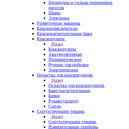
Цилиндры и гильзы поршневых
насосов
Шары
Электрика
Разметочные машины
Краскоизмельчители
Красконагнетательные баки
Краскопульты
Назад
Краскопульты
Аккумуляторные
Пневматические
Ручные для побелки
Электрические
Оснастка для краскопультов
Назад
Оснастка для краскопультов
Баки нагнетательные
Бачки
Рукава (шлаги)
Сопла
Сопутствующие товары
Назад
Сопутствующие товары
Измерительные приборы