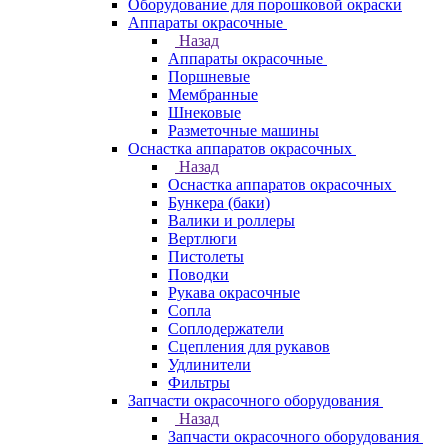
Оборудование для порошковой окраски
Аппараты окрасочные
Назад
Аппараты окрасочные
Поршневые
Мембранные
Шнековые
Разметочные машины
Оснастка аппаратов окрасочных
Назад
Оснастка аппаратов окрасочных
Бункера (баки)
Валики и роллеры
Вертлюги
Пистолеты
Поводки
Рукава окрасочные
Сопла
Соплодержатели
Сцепления для рукавов
Удлинители
Фильтры
Запчасти окрасочного оборудования
Назад
Запчасти окрасочного оборудования