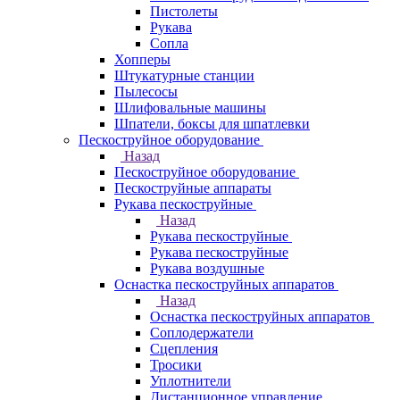
Пистолеты
Рукава
Сопла
Хопперы
Штукатурные станции
Пылесосы
Шлифовальные машины
Шпатели, боксы для шпатлевки
Пескоструйное оборудование
Назад
Пескоструйное оборудование
Пескоструйные аппараты
Рукава пескоструйные
Назад
Рукава пескоструйные
Рукава пескоструйные
Рукава воздушные
Оснастка пескоструйных аппаратов
Назад
Оснастка пескоструйных аппаратов
Соплодержатели
Сцепления
Тросики
Уплотнители
Дистанционное управление