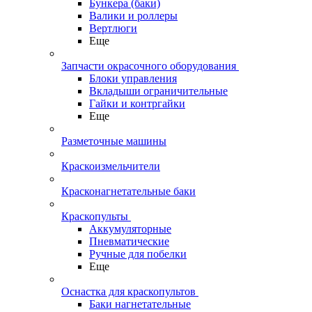
Бункера (баки)
Валики и роллеры
Вертлюги
Еще
Запчасти окрасочного оборудования
Блоки управления
Вкладыши ограничительные
Гайки и контргайки
Еще
Разметочные машины
Краскоизмельчители
Красконагнетательные баки
Краскопульты
Аккумуляторные
Пневматические
Ручные для побелки
Еще
Оснастка для краскопультов
Баки нагнетательные