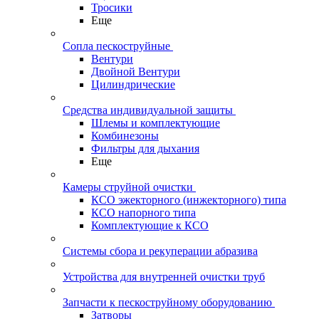
Тросики
Еще
Сопла пескоструйные
Вентури
Двойной Вентури
Цилиндрические
Средства индивидуальной защиты
Шлемы и комплектующие
Комбинезоны
Фильтры для дыхания
Еще
Камеры струйной очистки
КСО эжекторного (инжекторного) типа
КСО напорного типа
Комплектующие к КСО
Системы сбора и рекуперации абразива
Устройства для внутренней очистки труб
Запчасти к пескоструйному оборудованию
Затворы