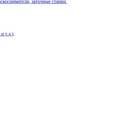
аскосниматели, заточные станки
и т.д.)