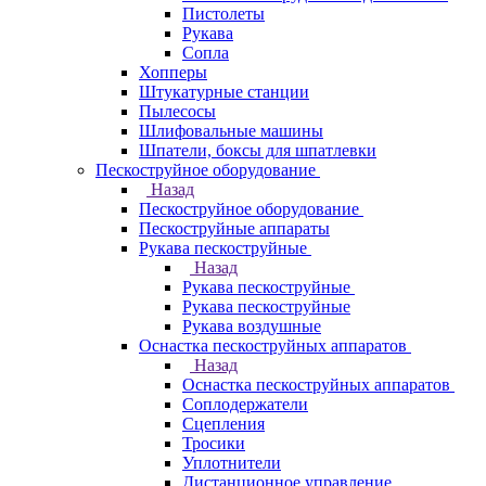
Пистолеты
Рукава
Сопла
Хопперы
Штукатурные станции
Пылесосы
Шлифовальные машины
Шпатели, боксы для шпатлевки
Пескоструйное оборудование
Назад
Пескоструйное оборудование
Пескоструйные аппараты
Рукава пескоструйные
Назад
Рукава пескоструйные
Рукава пескоструйные
Рукава воздушные
Оснастка пескоструйных аппаратов
Назад
Оснастка пескоструйных аппаратов
Соплодержатели
Сцепления
Тросики
Уплотнители
Дистанционное управление