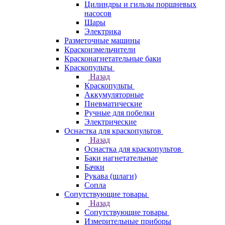
Цилиндры и гильзы поршневых
насосов
Шары
Электрика
Разметочные машины
Краскоизмельчители
Красконагнетательные баки
Краскопульты
Назад
Краскопульты
Аккумуляторные
Пневматические
Ручные для побелки
Электрические
Оснастка для краскопультов
Назад
Оснастка для краскопультов
Баки нагнетательные
Бачки
Рукава (шлаги)
Сопла
Сопутствующие товары
Назад
Сопутствующие товары
Измерительные приборы