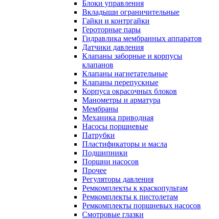
Блоки управления
Вкладыши ограничительные
Гайки и контргайки
Героторные пары
Гидравлика мембранных аппаратов
Датчики давления
Клапаны заборные и корпусы
клапанов
Клапаны нагнетательные
Клапаны перепускные
Корпуса окрасочных блоков
Манометры и арматура
Мембраны
Механика приводная
Насосы поршневые
Патрубки
Пластификаторы и масла
Подшипники
Поршни насосов
Прочее
Регуляторы давления
Ремкомплекты к краскопультам
Ремкомплекты к пистолетам
Ремкомплекты поршневых насосов
Смотровые глазки