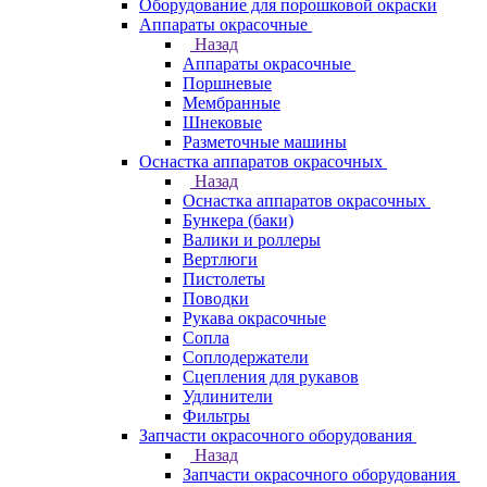
Оборудование для порошковой окраски
Аппараты окрасочные
Назад
Аппараты окрасочные
Поршневые
Мембранные
Шнековые
Разметочные машины
Оснастка аппаратов окрасочных
Назад
Оснастка аппаратов окрасочных
Бункера (баки)
Валики и роллеры
Вертлюги
Пистолеты
Поводки
Рукава окрасочные
Сопла
Соплодержатели
Сцепления для рукавов
Удлинители
Фильтры
Запчасти окрасочного оборудования
Назад
Запчасти окрасочного оборудования