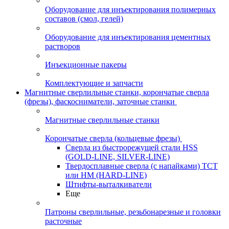
Оборудование для инъектирования полимерных
составов (смол, гелей)
Оборудование для инъектирования цементных
растворов
Инъекционные пакеры
Комплектующие и запчасти
Магнитные сверлильные станки, корончатые сверла
(фрезы), фаскосниматели, заточные станки
Магнитные сверлильные станки
Корончатые сверла (кольцевые фрезы)
Сверла из быстрорежущей стали HSS
(GOLD-LINE, SILVER-LINE)
Твердосплавные сверла (с напайками) ТСТ
или HM (HARD-LINE)
Штифты-выталкиватели
Еще
Патроны сверлильные, резьбонарезные и головки
расточные