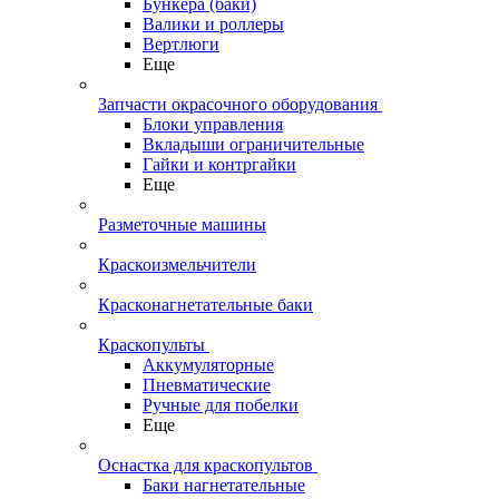
Бункера (баки)
Валики и роллеры
Вертлюги
Еще
Запчасти окрасочного оборудования
Блоки управления
Вкладыши ограничительные
Гайки и контргайки
Еще
Разметочные машины
Краскоизмельчители
Красконагнетательные баки
Краскопульты
Аккумуляторные
Пневматические
Ручные для побелки
Еще
Оснастка для краскопультов
Баки нагнетательные