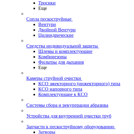
Тросики
Еще
Сопла пескоструйные
Вентури
Двойной Вентури
Цилиндрические
Средства индивидуальной защиты
Шлемы и комплектующие
Комбинезоны
Фильтры для дыхания
Еще
Камеры струйной очистки
КСО эжекторного (инжекторного) типа
КСО напорного типа
Комплектующие к КСО
Системы сбора и рекуперации абразива
Устройства для внутренней очистки труб
Запчасти к пескоструйному оборудованию
Затворы