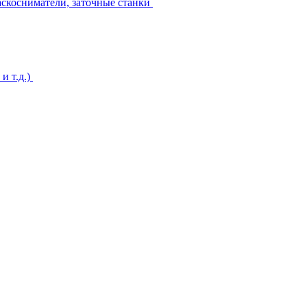
аскосниматели, заточные станки
и т.д.)