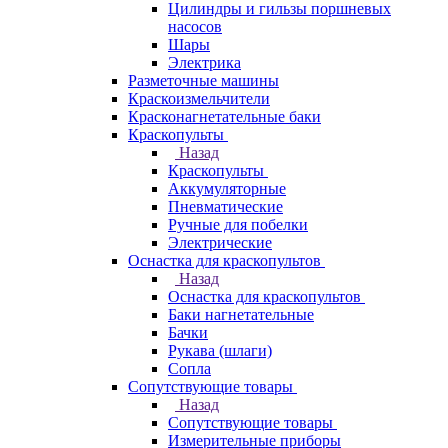
Цилиндры и гильзы поршневых
насосов
Шары
Электрика
Разметочные машины
Краскоизмельчители
Красконагнетательные баки
Краскопульты
Назад
Краскопульты
Аккумуляторные
Пневматические
Ручные для побелки
Электрические
Оснастка для краскопультов
Назад
Оснастка для краскопультов
Баки нагнетательные
Бачки
Рукава (шлаги)
Сопла
Сопутствующие товары
Назад
Сопутствующие товары
Измерительные приборы