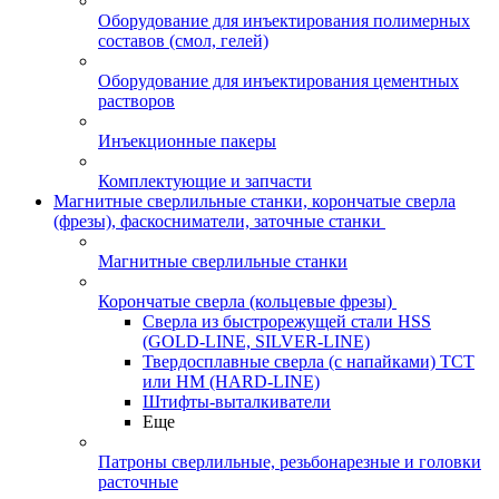
Оборудование для инъектирования полимерных
составов (смол, гелей)
Оборудование для инъектирования цементных
растворов
Инъекционные пакеры
Комплектующие и запчасти
Магнитные сверлильные станки, корончатые сверла
(фрезы), фаскосниматели, заточные станки
Магнитные сверлильные станки
Корончатые сверла (кольцевые фрезы)
Сверла из быстрорежущей стали HSS
(GOLD-LINE, SILVER-LINE)
Твердосплавные сверла (с напайками) ТСТ
или HM (HARD-LINE)
Штифты-выталкиватели
Еще
Патроны сверлильные, резьбонарезные и головки
расточные