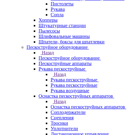
Пистолеты
Рукава
Сопла
Хопперы
Штукатурные станции
Пылесосы
Шлифовальные машины
Шпатели, боксы для шпатлевки
Пескоструйное оборудование
Назад
Пескоструйное оборудование
Пескоструйные аппараты
Рукава пескоструйные
Назад
Рукава пескоструйные
Рукава пескоструйные
Рукава воздушные
Оснастка пескоструйных аппаратов
Назад
Оснастка пескоструйных аппаратов
Соплодержатели
Сцепления
Тросики
Уплотнители
Дистанционное управление