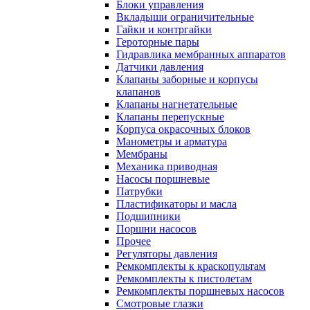
Блоки управления
Вкладыши ограничительные
Гайки и контргайки
Героторные пары
Гидравлика мембранных аппаратов
Датчики давления
Клапаны заборные и корпусы
клапанов
Клапаны нагнетательные
Клапаны перепускные
Корпуса окрасочных блоков
Манометры и арматура
Мембраны
Механика приводная
Насосы поршневые
Патрубки
Пластификаторы и масла
Подшипники
Поршни насосов
Прочее
Регуляторы давления
Ремкомплекты к краскопультам
Ремкомплекты к пистолетам
Ремкомплекты поршневых насосов
Смотровые глазки