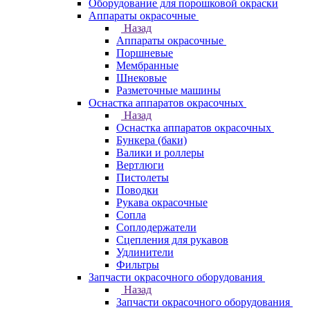
Оборудование для порошковой окраски
Аппараты окрасочные
Назад
Аппараты окрасочные
Поршневые
Мембранные
Шнековые
Разметочные машины
Оснастка аппаратов окрасочных
Назад
Оснастка аппаратов окрасочных
Бункера (баки)
Валики и роллеры
Вертлюги
Пистолеты
Поводки
Рукава окрасочные
Сопла
Соплодержатели
Сцепления для рукавов
Удлинители
Фильтры
Запчасти окрасочного оборудования
Назад
Запчасти окрасочного оборудования