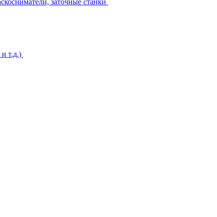
аскосниматели, заточные станки
и т.д.)