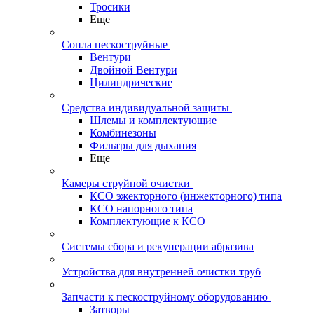
Тросики
Еще
Сопла пескоструйные
Вентури
Двойной Вентури
Цилиндрические
Средства индивидуальной защиты
Шлемы и комплектующие
Комбинезоны
Фильтры для дыхания
Еще
Камеры струйной очистки
КСО эжекторного (инжекторного) типа
КСО напорного типа
Комплектующие к КСО
Системы сбора и рекуперации абразива
Устройства для внутренней очистки труб
Запчасти к пескоструйному оборудованию
Затворы