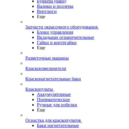
Бункера (баки)
Валики и роллеры
Вертлюги
Еще
Запчасти окрасочного оборудования
Блоки управления
Вкладыши ограничительные
Гайки и контргайки
Еще
Разметочные машины
Краскоизмельчители
Красконагнетательные баки
Краскопульты
Аккумуляторные
Пневматические
Ручные для побелки
Еще
Оснастка для краскопультов
Баки нагнетательные