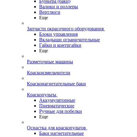
Бункера (баки)
Валики и роллеры
Вертлюги
Еще
Запчасти окрасочного оборудования
Блоки управления
Вкладыши ограничительные
Гайки и контргайки
Еще
Разметочные машины
Краскоизмельчители
Красконагнетательные баки
Краскопульты
Аккумуляторные
Пневматические
Ручные для побелки
Еще
Оснастка для краскопультов
Баки нагнетательные