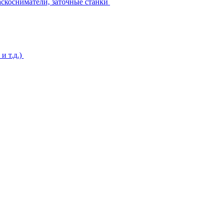
аскосниматели, заточные станки
и т.д.)