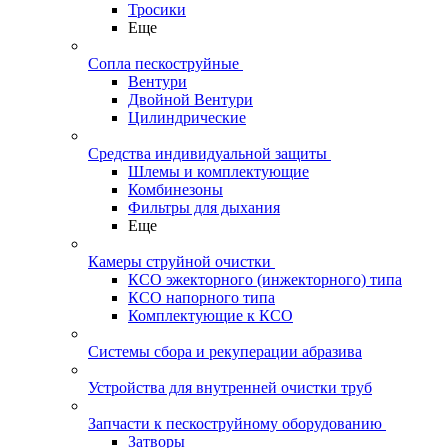
Тросики
Еще
Сопла пескоструйные
Вентури
Двойной Вентури
Цилиндрические
Средства индивидуальной защиты
Шлемы и комплектующие
Комбинезоны
Фильтры для дыхания
Еще
Камеры струйной очистки
КСО эжекторного (инжекторного) типа
КСО напорного типа
Комплектующие к КСО
Системы сбора и рекуперации абразива
Устройства для внутренней очистки труб
Запчасти к пескоструйному оборудованию
Затворы