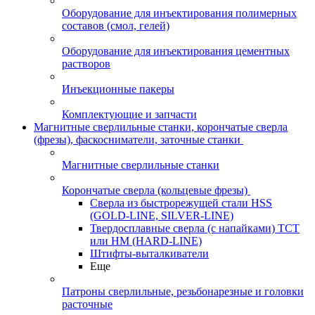
Оборудование для инъектирования полимерных
составов (смол, гелей)
Оборудование для инъектирования цементных
растворов
Инъекционные пакеры
Комплектующие и запчасти
Магнитные сверлильные станки, корончатые сверла
(фрезы), фаскосниматели, заточные станки
Магнитные сверлильные станки
Корончатые сверла (кольцевые фрезы)
Сверла из быстрорежущей стали HSS
(GOLD-LINE, SILVER-LINE)
Твердосплавные сверла (с напайками) ТСТ
или HM (HARD-LINE)
Штифты-выталкиватели
Еще
Патроны сверлильные, резьбонарезные и головки
расточные