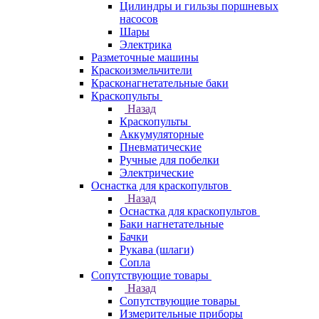
Цилиндры и гильзы поршневых
насосов
Шары
Электрика
Разметочные машины
Краскоизмельчители
Красконагнетательные баки
Краскопульты
Назад
Краскопульты
Аккумуляторные
Пневматические
Ручные для побелки
Электрические
Оснастка для краскопультов
Назад
Оснастка для краскопультов
Баки нагнетательные
Бачки
Рукава (шлаги)
Сопла
Сопутствующие товары
Назад
Сопутствующие товары
Измерительные приборы