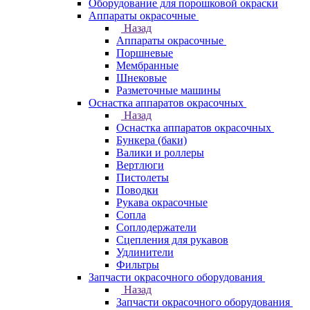
Оборудование для порошковой окраски
Аппараты окрасочные
Назад
Аппараты окрасочные
Поршневые
Мембранные
Шнековые
Разметочные машины
Оснастка аппаратов окрасочных
Назад
Оснастка аппаратов окрасочных
Бункера (баки)
Валики и роллеры
Вертлюги
Пистолеты
Поводки
Рукава окрасочные
Сопла
Соплодержатели
Сцепления для рукавов
Удлинители
Фильтры
Запчасти окрасочного оборудования
Назад
Запчасти окрасочного оборудования