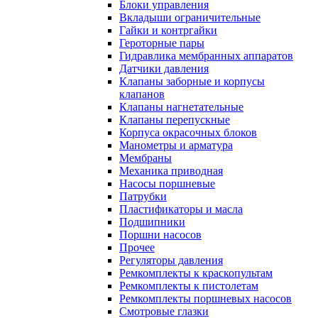
Блоки управления
Вкладыши ограничительные
Гайки и контргайки
Героторные пары
Гидравлика мембранных аппаратов
Датчики давления
Клапаны заборные и корпусы
клапанов
Клапаны нагнетательные
Клапаны перепускные
Корпуса окрасочных блоков
Манометры и арматура
Мембраны
Механика приводная
Насосы поршневые
Патрубки
Пластификаторы и масла
Подшипники
Поршни насосов
Прочее
Регуляторы давления
Ремкомплекты к краскопультам
Ремкомплекты к пистолетам
Ремкомплекты поршневых насосов
Смотровые глазки