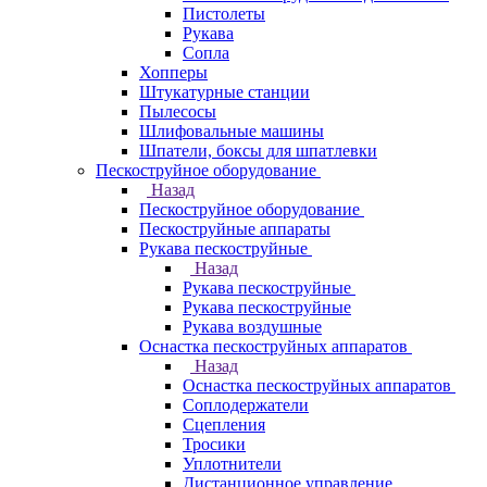
Пистолеты
Рукава
Сопла
Хопперы
Штукатурные станции
Пылесосы
Шлифовальные машины
Шпатели, боксы для шпатлевки
Пескоструйное оборудование
Назад
Пескоструйное оборудование
Пескоструйные аппараты
Рукава пескоструйные
Назад
Рукава пескоструйные
Рукава пескоструйные
Рукава воздушные
Оснастка пескоструйных аппаратов
Назад
Оснастка пескоструйных аппаратов
Соплодержатели
Сцепления
Тросики
Уплотнители
Дистанционное управление