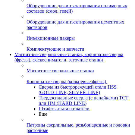
Оборудование для инъектирования полимерных
составов (смол, гелей)
Оборудование для инъектирования цементных
растворов
Инъекционные пакеры
Комплектующие и запчасти
Магнитные сверлильные станки, корончатые сверла
(фрезы), фаскосниматели, заточные станки
Магнитные сверлильные станки
Корончатые сверла (кольцевые фрезы)
Сверла из быстрорежущей стали HSS
(GOLD-LINE, SILVER-LINE)
Твердосплавные сверла (с напайками) ТСТ
или HM (HARD-LINE)
Штифты-выталкиватели
Еще
Патроны сверлильные, резьбонарезные и головки
расточные