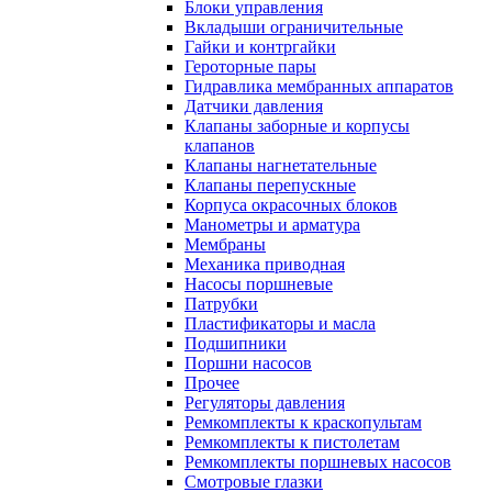
Блоки управления
Вкладыши ограничительные
Гайки и контргайки
Героторные пары
Гидравлика мембранных аппаратов
Датчики давления
Клапаны заборные и корпусы
клапанов
Клапаны нагнетательные
Клапаны перепускные
Корпуса окрасочных блоков
Манометры и арматура
Мембраны
Механика приводная
Насосы поршневые
Патрубки
Пластификаторы и масла
Подшипники
Поршни насосов
Прочее
Регуляторы давления
Ремкомплекты к краскопультам
Ремкомплекты к пистолетам
Ремкомплекты поршневых насосов
Смотровые глазки