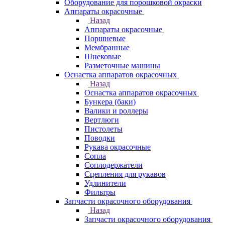
Оборудование для порошковой окраски
Аппараты окрасочные
Назад
Аппараты окрасочные
Поршневые
Мембранные
Шнековые
Разметочные машины
Оснастка аппаратов окрасочных
Назад
Оснастка аппаратов окрасочных
Бункера (баки)
Валики и роллеры
Вертлюги
Пистолеты
Поводки
Рукава окрасочные
Сопла
Соплодержатели
Сцепления для рукавов
Удлинители
Фильтры
Запчасти окрасочного оборудования
Назад
Запчасти окрасочного оборудования