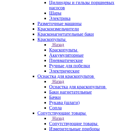
Цилиндры и гильзы поршневых
насосов
Шары
Электрика
Разметочные машины
Краскоизмельчители
Красконагнетательные баки
Краскопульты
Назад
Краскопульты
Аккумуляторные
Пневматические
Ручные для побелки
Электрические
Оснастка для краскопультов
Назад
Оснастка для краскопультов
Баки нагнетательные
Бачки
Рукава (шлаги)
Сопла
Сопутствующие товары
Назад
Сопутствующие товары
Измерительные приборы