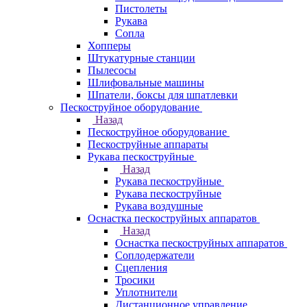
Пистолеты
Рукава
Сопла
Хопперы
Штукатурные станции
Пылесосы
Шлифовальные машины
Шпатели, боксы для шпатлевки
Пескоструйное оборудование
Назад
Пескоструйное оборудование
Пескоструйные аппараты
Рукава пескоструйные
Назад
Рукава пескоструйные
Рукава пескоструйные
Рукава воздушные
Оснастка пескоструйных аппаратов
Назад
Оснастка пескоструйных аппаратов
Соплодержатели
Сцепления
Тросики
Уплотнители
Дистанционное управление