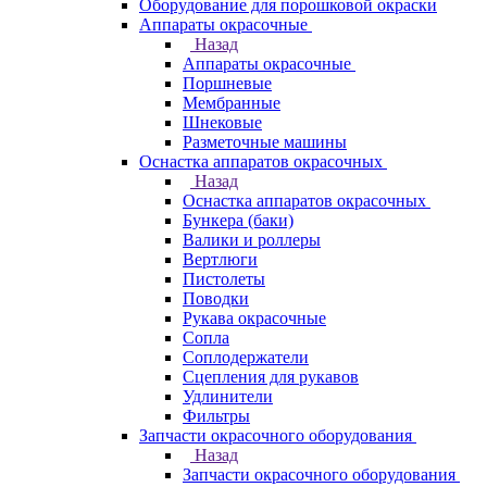
Оборудование для порошковой окраски
Аппараты окрасочные
Назад
Аппараты окрасочные
Поршневые
Мембранные
Шнековые
Разметочные машины
Оснастка аппаратов окрасочных
Назад
Оснастка аппаратов окрасочных
Бункера (баки)
Валики и роллеры
Вертлюги
Пистолеты
Поводки
Рукава окрасочные
Сопла
Соплодержатели
Сцепления для рукавов
Удлинители
Фильтры
Запчасти окрасочного оборудования
Назад
Запчасти окрасочного оборудования