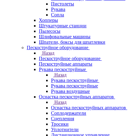
Пистолеты
Рукава
Сопла
Хопперы
Штукатурные станции
Пылесосы
Шлифовальные машины
Шпатели, боксы для шпатлевки
Пескоструйное оборудование
Назад
Пескоструйное оборудование
Пескоструйные аппараты
Рукава пескоструйные
Назад
Рукава пескоструйные
Рукава пескоструйные
Рукава воздушные
Оснастка пескоструйных аппаратов
Назад
Оснастка пескоструйных аппаратов
Соплодержатели
Сцепления
Тросики
Уплотнители
Дистанционное управление