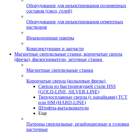
Оборудование для инъектирования полимерных
составов (смол, гелей)
Оборудование для инъектирования цементных
растворов
Инъекционные пакеры
Комплектующие и запчасти
Магнитные сверлильные станки, корончатые сверла
(фрезы), фаскосниматели, заточные станки
Магнитные сверлильные станки
Корончатые сверла (кольцевые фрезы)
Сверла из быстрорежущей стали HSS
(GOLD-LINE, SILVER-LINE)
Твердосплавные сверла (с напайками) ТСТ
или HM (HARD-LINE)
Штифты-выталкиватели
Еще
Патроны сверлильные, резьбонарезные и головки
расточные