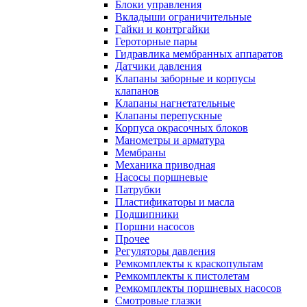
Блоки управления
Вкладыши ограничительные
Гайки и контргайки
Героторные пары
Гидравлика мембранных аппаратов
Датчики давления
Клапаны заборные и корпусы
клапанов
Клапаны нагнетательные
Клапаны перепускные
Корпуса окрасочных блоков
Манометры и арматура
Мембраны
Механика приводная
Насосы поршневые
Патрубки
Пластификаторы и масла
Подшипники
Поршни насосов
Прочее
Регуляторы давления
Ремкомплекты к краскопультам
Ремкомплекты к пистолетам
Ремкомплекты поршневых насосов
Смотровые глазки