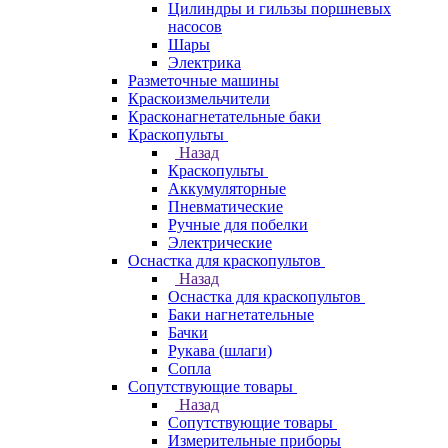
Цилиндры и гильзы поршневых
насосов
Шары
Электрика
Разметочные машины
Краскоизмельчители
Красконагнетательные баки
Краскопульты
Назад
Краскопульты
Аккумуляторные
Пневматические
Ручные для побелки
Электрические
Оснастка для краскопультов
Назад
Оснастка для краскопультов
Баки нагнетательные
Бачки
Рукава (шлаги)
Сопла
Сопутствующие товары
Назад
Сопутствующие товары
Измерительные приборы