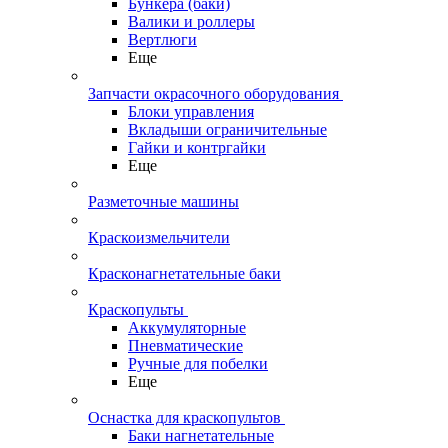
Бункера (баки)
Валики и роллеры
Вертлюги
Еще
Запчасти окрасочного оборудования
Блоки управления
Вкладыши ограничительные
Гайки и контргайки
Еще
Разметочные машины
Краскоизмельчители
Красконагнетательные баки
Краскопульты
Аккумуляторные
Пневматические
Ручные для побелки
Еще
Оснастка для краскопультов
Баки нагнетательные