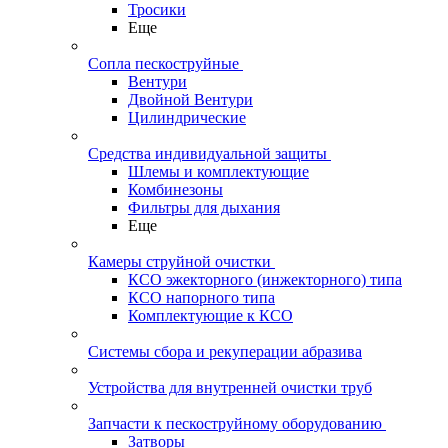
Тросики
Еще
Сопла пескоструйные
Вентури
Двойной Вентури
Цилиндрические
Средства индивидуальной защиты
Шлемы и комплектующие
Комбинезоны
Фильтры для дыхания
Еще
Камеры струйной очистки
КСО эжекторного (инжекторного) типа
КСО напорного типа
Комплектующие к КСО
Системы сбора и рекуперации абразива
Устройства для внутренней очистки труб
Запчасти к пескоструйному оборудованию
Затворы