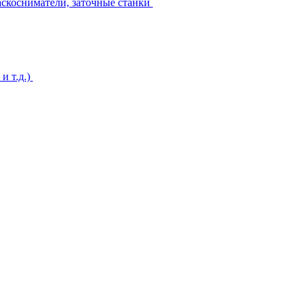
аскосниматели, заточные станки
и т.д.)