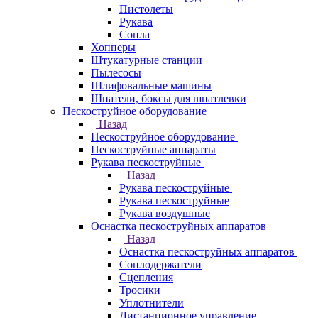
Пистолеты
Рукава
Сопла
Хопперы
Штукатурные станции
Пылесосы
Шлифовальные машины
Шпатели, боксы для шпатлевки
Пескоструйное оборудование
Назад
Пескоструйное оборудование
Пескоструйные аппараты
Рукава пескоструйные
Назад
Рукава пескоструйные
Рукава пескоструйные
Рукава воздушные
Оснастка пескоструйных аппаратов
Назад
Оснастка пескоструйных аппаратов
Соплодержатели
Сцепления
Тросики
Уплотнители
Дистанционное управление