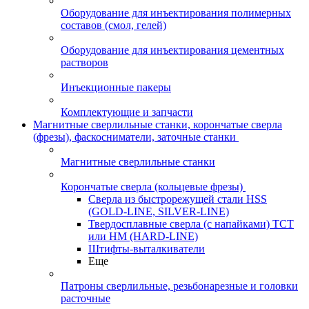
Оборудование для инъектирования полимерных
составов (смол, гелей)
Оборудование для инъектирования цементных
растворов
Инъекционные пакеры
Комплектующие и запчасти
Магнитные сверлильные станки, корончатые сверла
(фрезы), фаскосниматели, заточные станки
Магнитные сверлильные станки
Корончатые сверла (кольцевые фрезы)
Сверла из быстрорежущей стали HSS
(GOLD-LINE, SILVER-LINE)
Твердосплавные сверла (с напайками) ТСТ
или HM (HARD-LINE)
Штифты-выталкиватели
Еще
Патроны сверлильные, резьбонарезные и головки
расточные