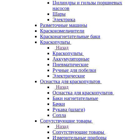
Цилиндры и гильзы поршневых
насосов
Шары
Электрика
Разметочные машины
Краскоизмельчители
Красконагнетательные баки
Краскопульты
Назад
Краскопульты
Аккумуляторные
Пневматические
Ручные для побелки
Электрические
Оснастка для краскопультов
Назад
Оснастка для краскопультов
Баки нагнетательные
Бачки
Рукава (шлаги)
Сопла
Сопутствующие товары
Назад
Сопутствующие товары
Измерительные приборы