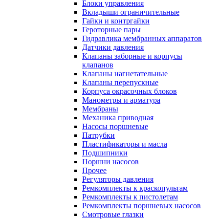
Блоки управления
Вкладыши ограничительные
Гайки и контргайки
Героторные пары
Гидравлика мембранных аппаратов
Датчики давления
Клапаны заборные и корпусы
клапанов
Клапаны нагнетательные
Клапаны перепускные
Корпуса окрасочных блоков
Манометры и арматура
Мембраны
Механика приводная
Насосы поршневые
Патрубки
Пластификаторы и масла
Подшипники
Поршни насосов
Прочее
Регуляторы давления
Ремкомплекты к краскопультам
Ремкомплекты к пистолетам
Ремкомплекты поршневых насосов
Смотровые глазки