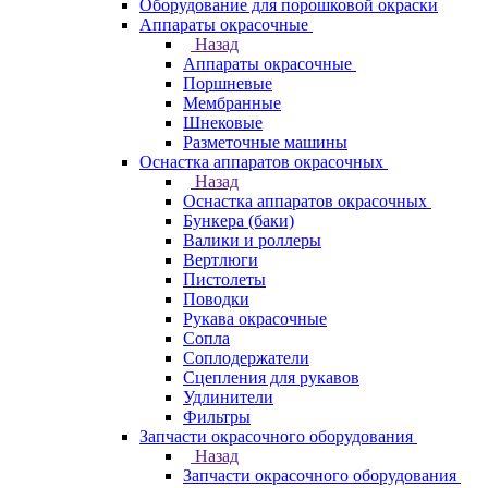
Оборудование для порошковой окраски
Аппараты окрасочные
Назад
Аппараты окрасочные
Поршневые
Мембранные
Шнековые
Разметочные машины
Оснастка аппаратов окрасочных
Назад
Оснастка аппаратов окрасочных
Бункера (баки)
Валики и роллеры
Вертлюги
Пистолеты
Поводки
Рукава окрасочные
Сопла
Соплодержатели
Сцепления для рукавов
Удлинители
Фильтры
Запчасти окрасочного оборудования
Назад
Запчасти окрасочного оборудования