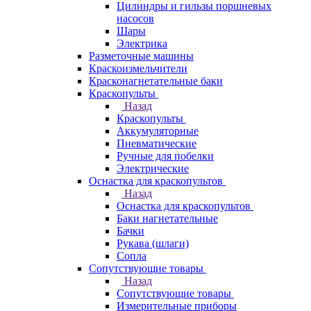
Цилиндры и гильзы поршневых
насосов
Шары
Электрика
Разметочные машины
Краскоизмельчители
Красконагнетательные баки
Краскопульты
Назад
Краскопульты
Аккумуляторные
Пневматические
Ручные для побелки
Электрические
Оснастка для краскопультов
Назад
Оснастка для краскопультов
Баки нагнетательные
Бачки
Рукава (шлаги)
Сопла
Сопутствующие товары
Назад
Сопутствующие товары
Измерительные приборы