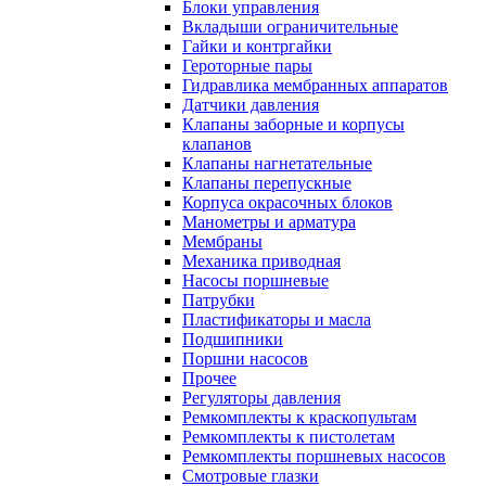
Блоки управления
Вкладыши ограничительные
Гайки и контргайки
Героторные пары
Гидравлика мембранных аппаратов
Датчики давления
Клапаны заборные и корпусы
клапанов
Клапаны нагнетательные
Клапаны перепускные
Корпуса окрасочных блоков
Манометры и арматура
Мембраны
Механика приводная
Насосы поршневые
Патрубки
Пластификаторы и масла
Подшипники
Поршни насосов
Прочее
Регуляторы давления
Ремкомплекты к краскопультам
Ремкомплекты к пистолетам
Ремкомплекты поршневых насосов
Смотровые глазки