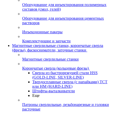
Оборудование для инъектирования полимерных
составов (смол, гелей)
Оборудование для инъектирования цементных
растворов
Инъекционные пакеры
Комплектующие и запчасти
Магнитные сверлильные станки, корончатые сверла
(фрезы), фаскосниматели, заточные станки
Магнитные сверлильные станки
Корончатые сверла (кольцевые фрезы)
Сверла из быстрорежущей стали HSS
(GOLD-LINE, SILVER-LINE)
Твердосплавные сверла (с напайками) ТСТ
или HM (HARD-LINE)
Штифты-выталкиватели
Еще
Патроны сверлильные, резьбонарезные и головки
расточные