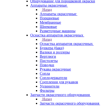
Оборудование для порошковой окраски
Аппараты окрасочные
Назад
Аппараты окрасочные
Поршневые
Мембранные
Шнековые
Разметочные машины
Оснастка аппаратов окрасочных
Назад
Оснастка аппаратов окрасочных
Бункера (баки)
Валики и роллеры
Вертлюги
Пистолеты
Поводки
Рукава окрасочные
Сопла
Соплодержатели
Сцепления для рукавов
Удлинители
Фильтры
Запчасти окрасочного оборудования
Назад
Запчасти окрасочного оборудования