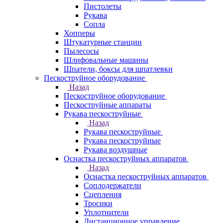
Пистолеты
Рукава
Сопла
Хопперы
Штукатурные станции
Пылесосы
Шлифовальные машины
Шпатели, боксы для шпатлевки
Пескоструйное оборудование
Назад
Пескоструйное оборудование
Пескоструйные аппараты
Рукава пескоструйные
Назад
Рукава пескоструйные
Рукава пескоструйные
Рукава воздушные
Оснастка пескоструйных аппаратов
Назад
Оснастка пескоструйных аппаратов
Соплодержатели
Сцепления
Тросики
Уплотнители
Дистанционное управление