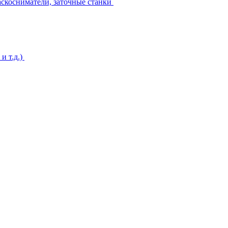
аскосниматели, заточные станки
и т.д.)