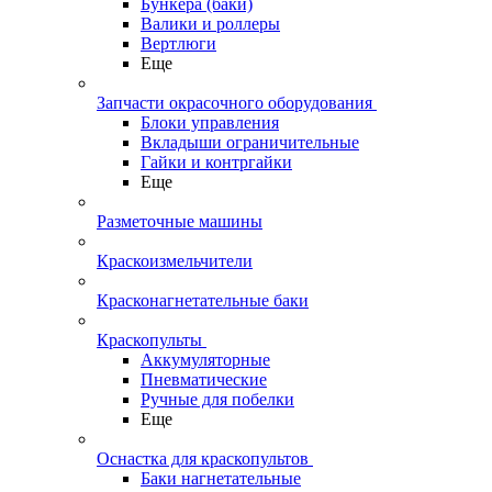
Бункера (баки)
Валики и роллеры
Вертлюги
Еще
Запчасти окрасочного оборудования
Блоки управления
Вкладыши ограничительные
Гайки и контргайки
Еще
Разметочные машины
Краскоизмельчители
Красконагнетательные баки
Краскопульты
Аккумуляторные
Пневматические
Ручные для побелки
Еще
Оснастка для краскопультов
Баки нагнетательные