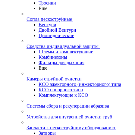
Тросики
Еще
Сопла пескоструйные
Вентури
Двойной Вентури
Цилиндрические
Средства индивидуальной защиты
Шлемы и комплектующие
Комбинезоны
Фильтры для дыхания
Еще
Камеры струйной очистки
КСО эжекторного (инжекторного) типа
КСО напорного типа
Комплектующие к КСО
Системы сбора и рекуперации абразива
Устройства для внутренней очистки труб
Запчасти к пескоструйному оборудованию
Затворы