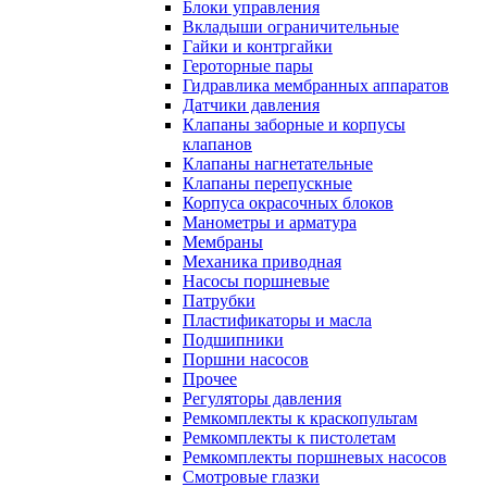
Блоки управления
Вкладыши ограничительные
Гайки и контргайки
Героторные пары
Гидравлика мембранных аппаратов
Датчики давления
Клапаны заборные и корпусы
клапанов
Клапаны нагнетательные
Клапаны перепускные
Корпуса окрасочных блоков
Манометры и арматура
Мембраны
Механика приводная
Насосы поршневые
Патрубки
Пластификаторы и масла
Подшипники
Поршни насосов
Прочее
Регуляторы давления
Ремкомплекты к краскопультам
Ремкомплекты к пистолетам
Ремкомплекты поршневых насосов
Смотровые глазки