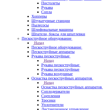
Пистолеты
Рукава
Сопла
Хопперы
Штукатурные станции
Пылесосы
Шлифовальные машины
Шпатели, боксы для шпатлевки
Пескоструйное оборудование
Назад
Пескоструйное оборудование
Пескоструйные аппараты
Рукава пескоструйные
Назад
Рукава пескоструйные
Рукава пескоструйные
Рукава воздушные
Оснастка пескоструйных аппаратов
Назад
Оснастка пескоструйных аппаратов
Соплодержатели
Сцепления
Тросики
Уплотнители
Дистанционное управление