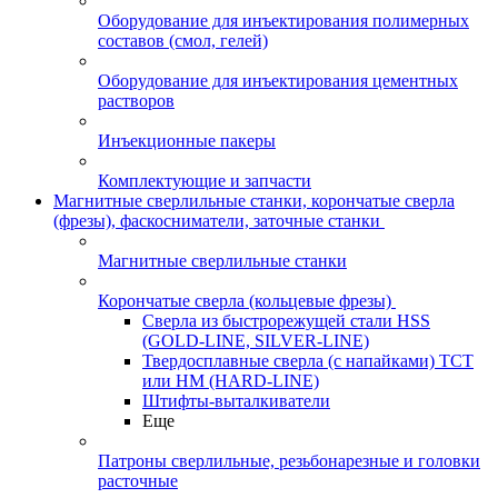
Оборудование для инъектирования полимерных
составов (смол, гелей)
Оборудование для инъектирования цементных
растворов
Инъекционные пакеры
Комплектующие и запчасти
Магнитные сверлильные станки, корончатые сверла
(фрезы), фаскосниматели, заточные станки
Магнитные сверлильные станки
Корончатые сверла (кольцевые фрезы)
Сверла из быстрорежущей стали HSS
(GOLD-LINE, SILVER-LINE)
Твердосплавные сверла (с напайками) ТСТ
или HM (HARD-LINE)
Штифты-выталкиватели
Еще
Патроны сверлильные, резьбонарезные и головки
расточные