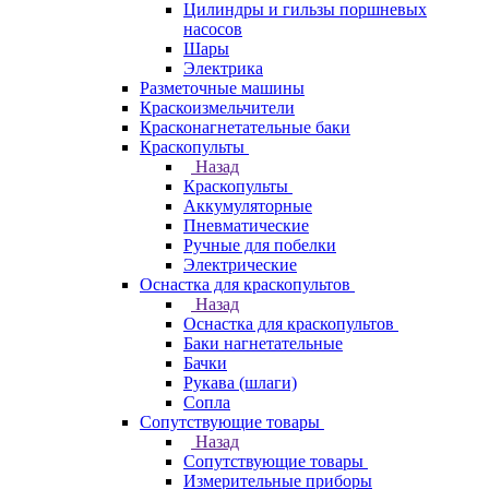
Цилиндры и гильзы поршневых
насосов
Шары
Электрика
Разметочные машины
Краскоизмельчители
Красконагнетательные баки
Краскопульты
Назад
Краскопульты
Аккумуляторные
Пневматические
Ручные для побелки
Электрические
Оснастка для краскопультов
Назад
Оснастка для краскопультов
Баки нагнетательные
Бачки
Рукава (шлаги)
Сопла
Сопутствующие товары
Назад
Сопутствующие товары
Измерительные приборы