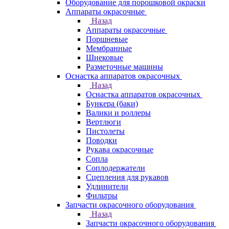
Оборудование для порошковой окраски
Аппараты окрасочные
Назад
Аппараты окрасочные
Поршневые
Мембранные
Шнековые
Разметочные машины
Оснастка аппаратов окрасочных
Назад
Оснастка аппаратов окрасочных
Бункера (баки)
Валики и роллеры
Вертлюги
Пистолеты
Поводки
Рукава окрасочные
Сопла
Соплодержатели
Сцепления для рукавов
Удлинители
Фильтры
Запчасти окрасочного оборудования
Назад
Запчасти окрасочного оборудования