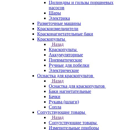
Цилиндры и гильзы поршневых
насосов
Шары
Электрика
Разметочные машины
Краскоизмельчители
Красконагнетательные баки
Краскопульты
Назад
Краскопульты
Аккумуляторные
Пневматические
Ручные для побелки
Электрические
Оснастка для краскопультов
Назад
Оснастка для краскопультов
Баки нагнетательные
Бачки
Рукава (шлаги)
Сопла
Сопутствующие товары
Назад
Сопутствующие товары
Измерительные приборы