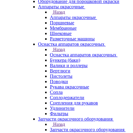
Оборудование для порошковой окраски
Аппараты окрасочные
Назад
Аппараты окрасочные
Поршневые
Мембранные
Шнековые
Разметочные машины
Оснастка аппаратов окрасочных
Назад
Оснастка аппаратов окрасочных
Бункера (баки)
Валики и роллеры
Вертлюги
Пистолеты
Поводки
Рукава окрасочные
Сопла
Соплодержатели
Сцепления для рукавов
Удлинители
Фильтры
Запчасти окрасочного оборудования
Назад
Запчасти окрасочного оборудования