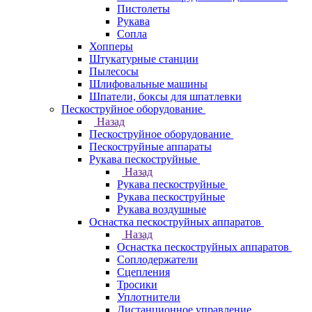
Пистолеты
Рукава
Сопла
Хопперы
Штукатурные станции
Пылесосы
Шлифовальные машины
Шпатели, боксы для шпатлевки
Пескоструйное оборудование
Назад
Пескоструйное оборудование
Пескоструйные аппараты
Рукава пескоструйные
Назад
Рукава пескоструйные
Рукава пескоструйные
Рукава воздушные
Оснастка пескоструйных аппаратов
Назад
Оснастка пескоструйных аппаратов
Соплодержатели
Сцепления
Тросики
Уплотнители
Дистанционное управление