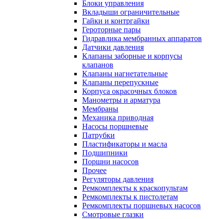
Блоки управления
Вкладыши ограничительные
Гайки и контргайки
Героторные пары
Гидравлика мембранных аппаратов
Датчики давления
Клапаны заборные и корпусы
клапанов
Клапаны нагнетательные
Клапаны перепускные
Корпуса окрасочных блоков
Манометры и арматура
Мембраны
Механика приводная
Насосы поршневые
Патрубки
Пластификаторы и масла
Подшипники
Поршни насосов
Прочее
Регуляторы давления
Ремкомплекты к краскопультам
Ремкомплекты к пистолетам
Ремкомплекты поршневых насосов
Смотровые глазки