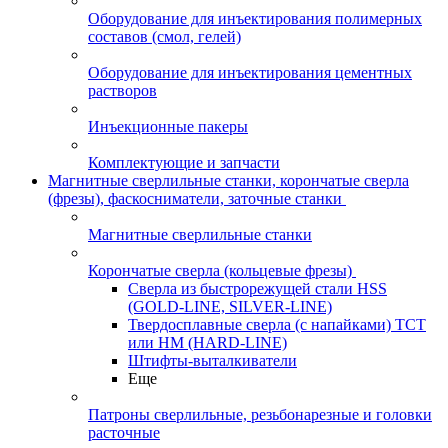
Оборудование для инъектирования полимерных
составов (смол, гелей)
Оборудование для инъектирования цементных
растворов
Инъекционные пакеры
Комплектующие и запчасти
Магнитные сверлильные станки, корончатые сверла
(фрезы), фаскосниматели, заточные станки
Магнитные сверлильные станки
Корончатые сверла (кольцевые фрезы)
Сверла из быстрорежущей стали HSS
(GOLD-LINE, SILVER-LINE)
Твердосплавные сверла (с напайками) ТСТ
или HM (HARD-LINE)
Штифты-выталкиватели
Еще
Патроны сверлильные, резьбонарезные и головки
расточные