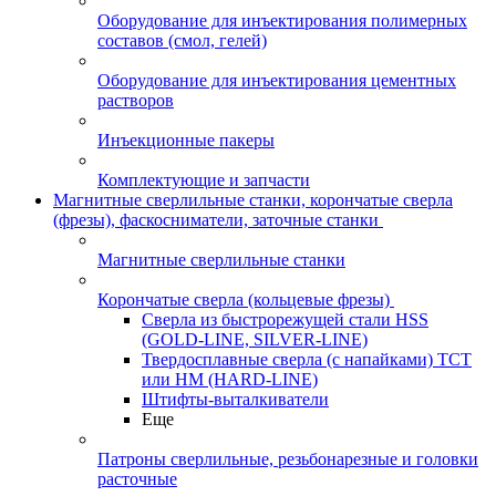
Оборудование для инъектирования полимерных
составов (смол, гелей)
Оборудование для инъектирования цементных
растворов
Инъекционные пакеры
Комплектующие и запчасти
Магнитные сверлильные станки, корончатые сверла
(фрезы), фаскосниматели, заточные станки
Магнитные сверлильные станки
Корончатые сверла (кольцевые фрезы)
Сверла из быстрорежущей стали HSS
(GOLD-LINE, SILVER-LINE)
Твердосплавные сверла (с напайками) ТСТ
или HM (HARD-LINE)
Штифты-выталкиватели
Еще
Патроны сверлильные, резьбонарезные и головки
расточные