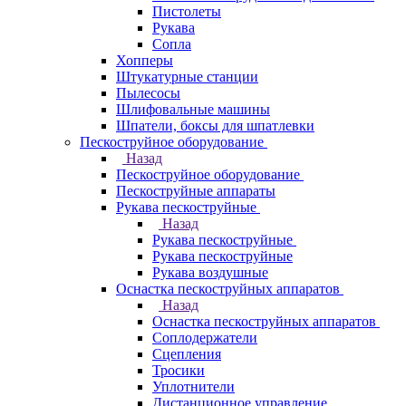
Пистолеты
Рукава
Сопла
Хопперы
Штукатурные станции
Пылесосы
Шлифовальные машины
Шпатели, боксы для шпатлевки
Пескоструйное оборудование
Назад
Пескоструйное оборудование
Пескоструйные аппараты
Рукава пескоструйные
Назад
Рукава пескоструйные
Рукава пескоструйные
Рукава воздушные
Оснастка пескоструйных аппаратов
Назад
Оснастка пескоструйных аппаратов
Соплодержатели
Сцепления
Тросики
Уплотнители
Дистанционное управление