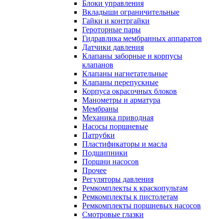
Блоки управления
Вкладыши ограничительные
Гайки и контргайки
Героторные пары
Гидравлика мембранных аппаратов
Датчики давления
Клапаны заборные и корпусы
клапанов
Клапаны нагнетательные
Клапаны перепускные
Корпуса окрасочных блоков
Манометры и арматура
Мембраны
Механика приводная
Насосы поршневые
Патрубки
Пластификаторы и масла
Подшипники
Поршни насосов
Прочее
Регуляторы давления
Ремкомплекты к краскопультам
Ремкомплекты к пистолетам
Ремкомплекты поршневых насосов
Смотровые глазки