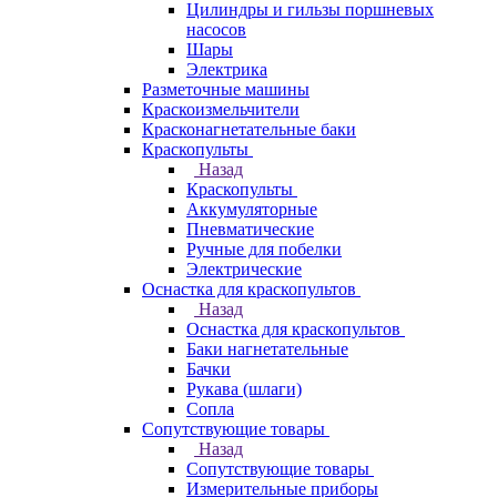
Цилиндры и гильзы поршневых
насосов
Шары
Электрика
Разметочные машины
Краскоизмельчители
Красконагнетательные баки
Краскопульты
Назад
Краскопульты
Аккумуляторные
Пневматические
Ручные для побелки
Электрические
Оснастка для краскопультов
Назад
Оснастка для краскопультов
Баки нагнетательные
Бачки
Рукава (шлаги)
Сопла
Сопутствующие товары
Назад
Сопутствующие товары
Измерительные приборы