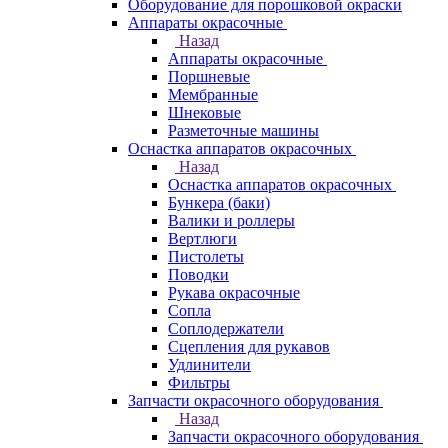
Оборудование для порошковой окраски
Аппараты окрасочные
Назад
Аппараты окрасочные
Поршневые
Мембранные
Шнековые
Разметочные машины
Оснастка аппаратов окрасочных
Назад
Оснастка аппаратов окрасочных
Бункера (баки)
Валики и роллеры
Вертлюги
Пистолеты
Поводки
Рукава окрасочные
Сопла
Соплодержатели
Сцепления для рукавов
Удлинители
Фильтры
Запчасти окрасочного оборудования
Назад
Запчасти окрасочного оборудования