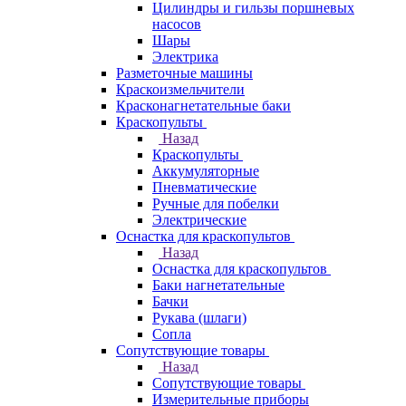
Цилиндры и гильзы поршневых
насосов
Шары
Электрика
Разметочные машины
Краскоизмельчители
Красконагнетательные баки
Краскопульты
Назад
Краскопульты
Аккумуляторные
Пневматические
Ручные для побелки
Электрические
Оснастка для краскопультов
Назад
Оснастка для краскопультов
Баки нагнетательные
Бачки
Рукава (шлаги)
Сопла
Сопутствующие товары
Назад
Сопутствующие товары
Измерительные приборы