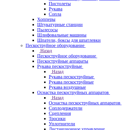
Пистолеты
Рукава
Сопла
Хопперы
Штукатурные станции
Пылесосы
Шлифовальные машины
Шпатели, боксы для шпатлевки
Пескоструйное оборудование
Назад
Пескоструйное оборудование
Пескоструйные аппараты
Рукава пескоструйные
Назад
Рукава пескоструйные
Рукава пескоструйные
Рукава воздушные
Оснастка пескоструйных аппаратов
Назад
Оснастка пескоструйных аппаратов
Соплодержатели
Сцепления
Тросики
Уплотнители
Дистанционное управление