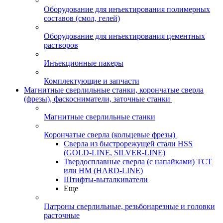
Оборудование для инъектирования полимерных
составов (смол, гелей)
Оборудование для инъектирования цементных
растворов
Инъекционные пакеры
Комплектующие и запчасти
Магнитные сверлильные станки, корончатые сверла
(фрезы), фаскосниматели, заточные станки
Магнитные сверлильные станки
Корончатые сверла (кольцевые фрезы)
Сверла из быстрорежущей стали HSS
(GOLD-LINE, SILVER-LINE)
Твердосплавные сверла (с напайками) ТСТ
или HM (HARD-LINE)
Штифты-выталкиватели
Еще
Патроны сверлильные, резьбонарезные и головки
расточные