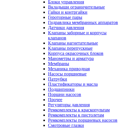
Блоки управления
Вкладыши ограничительные
Гайки и контргайки
Героторные пары
Гидравлика мембранных аппаратов
Датчики давления
Клапаны заборные и корпусы
клапанов
Клапаны нагнетательные
Клапаны перепускные
Корпуса окрасочных блоков
Манометры и арматура
Мембраны
Механика приводная
Насосы поршневые
Патрубки
Пластификаторы и масла
Подшипники
Поршни насосов
Прочее
Регуляторы давления
Ремкомплекты к краскопультам
Ремкомплекты к пистолетам
Ремкомплекты поршневых насосов
Смотровые глазки