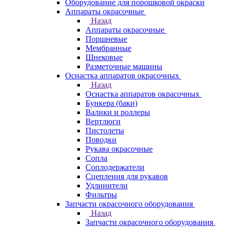
Оборудование для порошковой окраски
Аппараты окрасочные
Назад
Аппараты окрасочные
Поршневые
Мембранные
Шнековые
Разметочные машины
Оснастка аппаратов окрасочных
Назад
Оснастка аппаратов окрасочных
Бункера (баки)
Валики и роллеры
Вертлюги
Пистолеты
Поводки
Рукава окрасочные
Сопла
Соплодержатели
Сцепления для рукавов
Удлинители
Фильтры
Запчасти окрасочного оборудования
Назад
Запчасти окрасочного оборудования