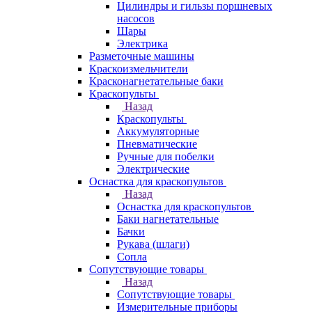
Цилиндры и гильзы поршневых
насосов
Шары
Электрика
Разметочные машины
Краскоизмельчители
Красконагнетательные баки
Краскопульты
Назад
Краскопульты
Аккумуляторные
Пневматические
Ручные для побелки
Электрические
Оснастка для краскопультов
Назад
Оснастка для краскопультов
Баки нагнетательные
Бачки
Рукава (шлаги)
Сопла
Сопутствующие товары
Назад
Сопутствующие товары
Измерительные приборы