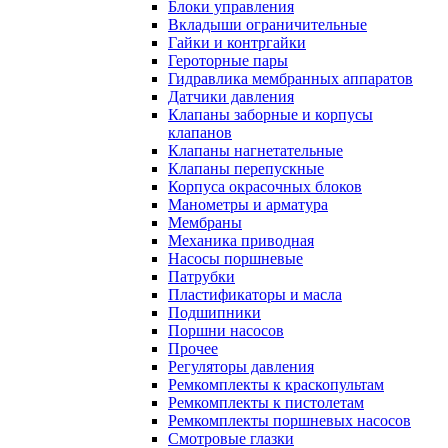
Блоки управления
Вкладыши ограничительные
Гайки и контргайки
Героторные пары
Гидравлика мембранных аппаратов
Датчики давления
Клапаны заборные и корпусы
клапанов
Клапаны нагнетательные
Клапаны перепускные
Корпуса окрасочных блоков
Манометры и арматура
Мембраны
Механика приводная
Насосы поршневые
Патрубки
Пластификаторы и масла
Подшипники
Поршни насосов
Прочее
Регуляторы давления
Ремкомплекты к краскопультам
Ремкомплекты к пистолетам
Ремкомплекты поршневых насосов
Смотровые глазки