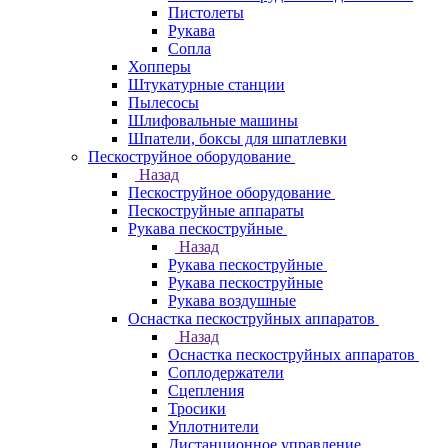
Пистолеты
Рукава
Сопла
Хопперы
Штукатурные станции
Пылесосы
Шлифовальные машины
Шпатели, боксы для шпатлевки
Пескоструйное оборудование
Назад
Пескоструйное оборудование
Пескоструйные аппараты
Рукава пескоструйные
Назад
Рукава пескоструйные
Рукава пескоструйные
Рукава воздушные
Оснастка пескоструйных аппаратов
Назад
Оснастка пескоструйных аппаратов
Соплодержатели
Сцепления
Тросики
Уплотнители
Дистанционное управление