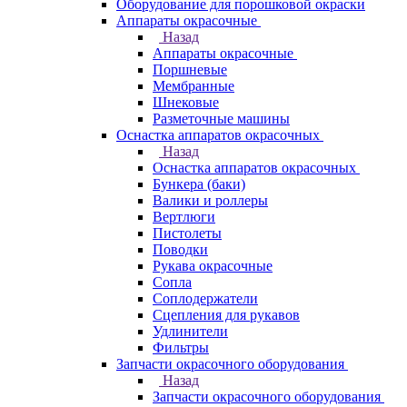
Оборудование для порошковой окраски
Аппараты окрасочные
Назад
Аппараты окрасочные
Поршневые
Мембранные
Шнековые
Разметочные машины
Оснастка аппаратов окрасочных
Назад
Оснастка аппаратов окрасочных
Бункера (баки)
Валики и роллеры
Вертлюги
Пистолеты
Поводки
Рукава окрасочные
Сопла
Соплодержатели
Сцепления для рукавов
Удлинители
Фильтры
Запчасти окрасочного оборудования
Назад
Запчасти окрасочного оборудования