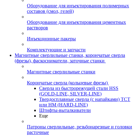
Оборудование для инъектирования полимерных
составов (смол, гелей)
Оборудование для инъектирования цементных
растворов
Инъекционные пакеры
Комплектующие и запчасти
Магнитные сверлильные станки, корончатые сверла
(фрезы), фаскосниматели, заточные станки
Магнитные сверлильные станки
Корончатые сверла (кольцевые фрезы)
Сверла из быстрорежущей стали HSS
(GOLD-LINE, SILVER-LINE)
Твердосплавные сверла (с напайками) ТСТ
или HM (HARD-LINE)
Штифты-выталкиватели
Еще
Патроны сверлильные, резьбонарезные и головки
расточные