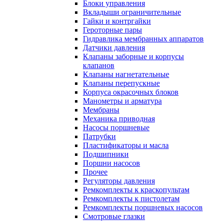
Блоки управления
Вкладыши ограничительные
Гайки и контргайки
Героторные пары
Гидравлика мембранных аппаратов
Датчики давления
Клапаны заборные и корпусы
клапанов
Клапаны нагнетательные
Клапаны перепускные
Корпуса окрасочных блоков
Манометры и арматура
Мембраны
Механика приводная
Насосы поршневые
Патрубки
Пластификаторы и масла
Подшипники
Поршни насосов
Прочее
Регуляторы давления
Ремкомплекты к краскопультам
Ремкомплекты к пистолетам
Ремкомплекты поршневых насосов
Смотровые глазки