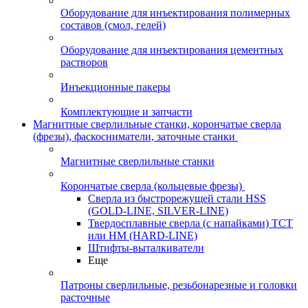
Оборудование для инъектирования полимерных
составов (смол, гелей)
Оборудование для инъектирования цементных
растворов
Инъекционные пакеры
Комплектующие и запчасти
Магнитные сверлильные станки, корончатые сверла
(фрезы), фаскосниматели, заточные станки
Магнитные сверлильные станки
Корончатые сверла (кольцевые фрезы)
Сверла из быстрорежущей стали HSS
(GOLD-LINE, SILVER-LINE)
Твердосплавные сверла (с напайками) ТСТ
или HM (HARD-LINE)
Штифты-выталкиватели
Еще
Патроны сверлильные, резьбонарезные и головки
расточные