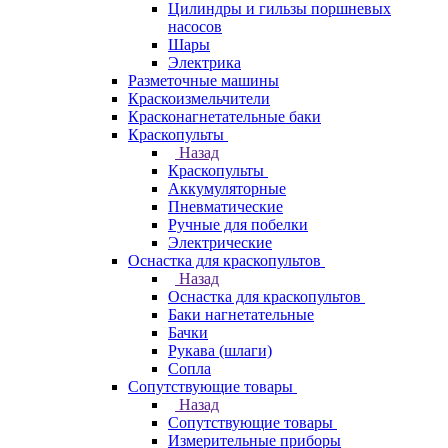
Цилиндры и гильзы поршневых
насосов
Шары
Электрика
Разметочные машины
Краскоизмельчители
Красконагнетательные баки
Краскопульты
Назад
Краскопульты
Аккумуляторные
Пневматические
Ручные для побелки
Электрические
Оснастка для краскопультов
Назад
Оснастка для краскопультов
Баки нагнетательные
Бачки
Рукава (шлаги)
Сопла
Сопутствующие товары
Назад
Сопутствующие товары
Измерительные приборы