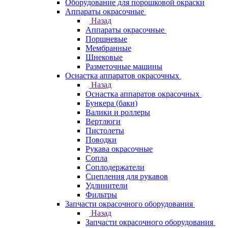
Оборудование для порошковой окраски
Аппараты окрасочные
Назад
Аппараты окрасочные
Поршневые
Мембранные
Шнековые
Разметочные машины
Оснастка аппаратов окрасочных
Назад
Оснастка аппаратов окрасочных
Бункера (баки)
Валики и роллеры
Вертлюги
Пистолеты
Поводки
Рукава окрасочные
Сопла
Соплодержатели
Сцепления для рукавов
Удлинители
Фильтры
Запчасти окрасочного оборудования
Назад
Запчасти окрасочного оборудования