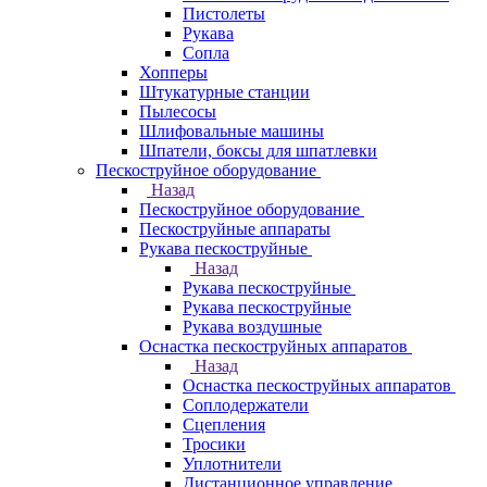
Пистолеты
Рукава
Сопла
Хопперы
Штукатурные станции
Пылесосы
Шлифовальные машины
Шпатели, боксы для шпатлевки
Пескоструйное оборудование
Назад
Пескоструйное оборудование
Пескоструйные аппараты
Рукава пескоструйные
Назад
Рукава пескоструйные
Рукава пескоструйные
Рукава воздушные
Оснастка пескоструйных аппаратов
Назад
Оснастка пескоструйных аппаратов
Соплодержатели
Сцепления
Тросики
Уплотнители
Дистанционное управление