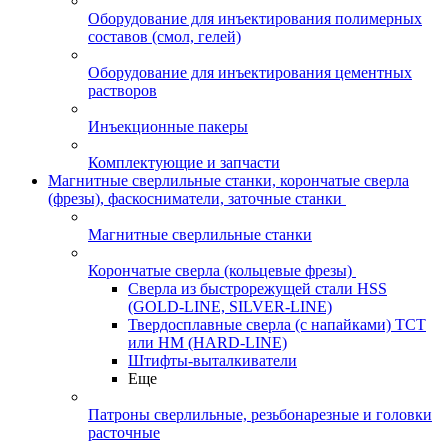
Оборудование для инъектирования полимерных
составов (смол, гелей)
Оборудование для инъектирования цементных
растворов
Инъекционные пакеры
Комплектующие и запчасти
Магнитные сверлильные станки, корончатые сверла
(фрезы), фаскосниматели, заточные станки
Магнитные сверлильные станки
Корончатые сверла (кольцевые фрезы)
Сверла из быстрорежущей стали HSS
(GOLD-LINE, SILVER-LINE)
Твердосплавные сверла (с напайками) ТСТ
или HM (HARD-LINE)
Штифты-выталкиватели
Еще
Патроны сверлильные, резьбонарезные и головки
расточные