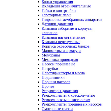
Блоки управления
Вкладыши ограничительные
Гайки и контргайки
Героторные пары
Гидравлика мембранных аппаратов
Датчики давления
Клапаны заборные и корпусы
клапанов
Клапаны нагнетательные
Клапаны перепускные
Корпуса окрасочных блоков
Манометры и арматура
Мембраны
Механика приводная
Насосы поршневые
Патрубки
Пластификаторы и масла
Подшипники
Поршни насосов
Прочее
Регуляторы давления
Ремкомплекты к краскопультам
Ремкомплекты к пистолетам
Ремкомплекты поршневых насосов
Смотровые глазки