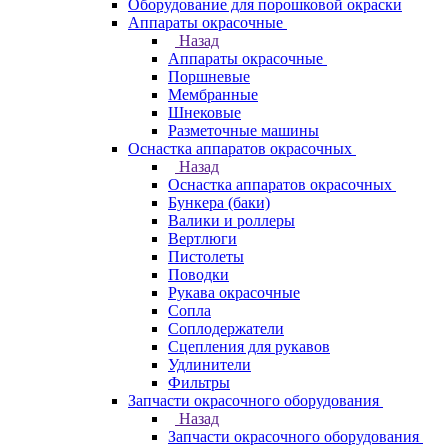
Оборудование для порошковой окраски
Аппараты окрасочные
Назад
Аппараты окрасочные
Поршневые
Мембранные
Шнековые
Разметочные машины
Оснастка аппаратов окрасочных
Назад
Оснастка аппаратов окрасочных
Бункера (баки)
Валики и роллеры
Вертлюги
Пистолеты
Поводки
Рукава окрасочные
Сопла
Соплодержатели
Сцепления для рукавов
Удлинители
Фильтры
Запчасти окрасочного оборудования
Назад
Запчасти окрасочного оборудования