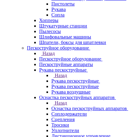
Пистолеты
Рукава
Сопла
Хопперы
Штукатурные станции
Пылесосы
Шлифовальные машины
Шпатели, боксы для шпатлевки
Пескоструйное оборудование
Назад
Пескоструйное оборудование
Пескоструйные аппараты
Рукава пескоструйные
Назад
Рукава пескоструйные
Рукава пескоструйные
Рукава воздушные
Оснастка пескоструйных аппаратов
Назад
Оснастка пескоструйных аппаратов
Соплодержатели
Сцепления
Тросики
Уплотнители
Дистанционное управление