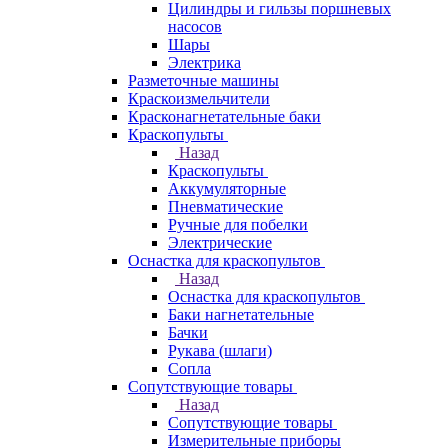
Цилиндры и гильзы поршневых
насосов
Шары
Электрика
Разметочные машины
Краскоизмельчители
Красконагнетательные баки
Краскопульты
Назад
Краскопульты
Аккумуляторные
Пневматические
Ручные для побелки
Электрические
Оснастка для краскопультов
Назад
Оснастка для краскопультов
Баки нагнетательные
Бачки
Рукава (шлаги)
Сопла
Сопутствующие товары
Назад
Сопутствующие товары
Измерительные приборы