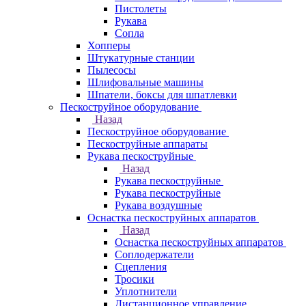
Пистолеты
Рукава
Сопла
Хопперы
Штукатурные станции
Пылесосы
Шлифовальные машины
Шпатели, боксы для шпатлевки
Пескоструйное оборудование
Назад
Пескоструйное оборудование
Пескоструйные аппараты
Рукава пескоструйные
Назад
Рукава пескоструйные
Рукава пескоструйные
Рукава воздушные
Оснастка пескоструйных аппаратов
Назад
Оснастка пескоструйных аппаратов
Соплодержатели
Сцепления
Тросики
Уплотнители
Дистанционное управление