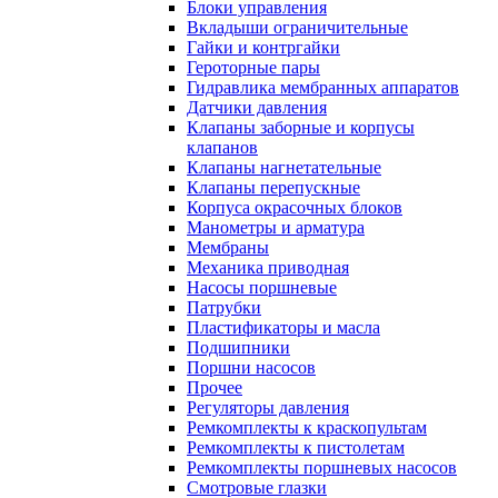
Блоки управления
Вкладыши ограничительные
Гайки и контргайки
Героторные пары
Гидравлика мембранных аппаратов
Датчики давления
Клапаны заборные и корпусы
клапанов
Клапаны нагнетательные
Клапаны перепускные
Корпуса окрасочных блоков
Манометры и арматура
Мембраны
Механика приводная
Насосы поршневые
Патрубки
Пластификаторы и масла
Подшипники
Поршни насосов
Прочее
Регуляторы давления
Ремкомплекты к краскопультам
Ремкомплекты к пистолетам
Ремкомплекты поршневых насосов
Смотровые глазки