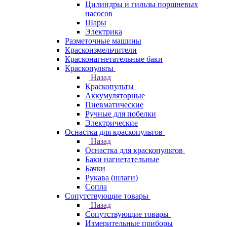
Цилиндры и гильзы поршневых
насосов
Шары
Электрика
Разметочные машины
Краскоизмельчители
Красконагнетательные баки
Краскопульты
Назад
Краскопульты
Аккумуляторные
Пневматические
Ручные для побелки
Электрические
Оснастка для краскопультов
Назад
Оснастка для краскопультов
Баки нагнетательные
Бачки
Рукава (шлаги)
Сопла
Сопутствующие товары
Назад
Сопутствующие товары
Измерительные приборы