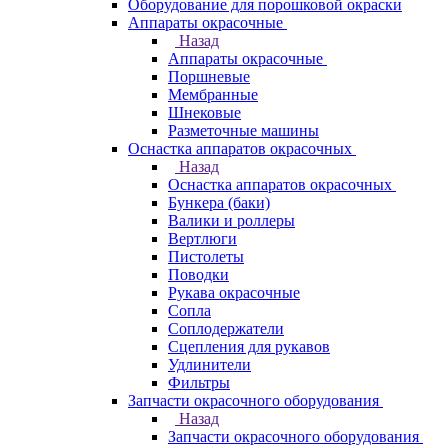
Оборудование для порошковой окраски
Аппараты окрасочные
Назад
Аппараты окрасочные
Поршневые
Мембранные
Шнековые
Разметочные машины
Оснастка аппаратов окрасочных
Назад
Оснастка аппаратов окрасочных
Бункера (баки)
Валики и роллеры
Вертлюги
Пистолеты
Поводки
Рукава окрасочные
Сопла
Соплодержатели
Сцепления для рукавов
Удлинители
Фильтры
Запчасти окрасочного оборудования
Назад
Запчасти окрасочного оборудования