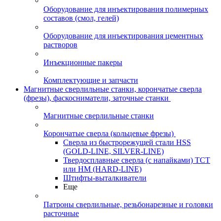
Оборудование для инъектирования полимерных
составов (смол, гелей)
Оборудование для инъектирования цементных
растворов
Инъекционные пакеры
Комплектующие и запчасти
Магнитные сверлильные станки, корончатые сверла
(фрезы), фаскосниматели, заточные станки
Магнитные сверлильные станки
Корончатые сверла (кольцевые фрезы)
Сверла из быстрорежущей стали HSS
(GOLD-LINE, SILVER-LINE)
Твердосплавные сверла (с напайками) ТСТ
или HM (HARD-LINE)
Штифты-выталкиватели
Еще
Патроны сверлильные, резьбонарезные и головки
расточные