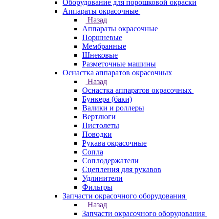
Оборудование для порошковой окраски
Аппараты окрасочные
Назад
Аппараты окрасочные
Поршневые
Мембранные
Шнековые
Разметочные машины
Оснастка аппаратов окрасочных
Назад
Оснастка аппаратов окрасочных
Бункера (баки)
Валики и роллеры
Вертлюги
Пистолеты
Поводки
Рукава окрасочные
Сопла
Соплодержатели
Сцепления для рукавов
Удлинители
Фильтры
Запчасти окрасочного оборудования
Назад
Запчасти окрасочного оборудования