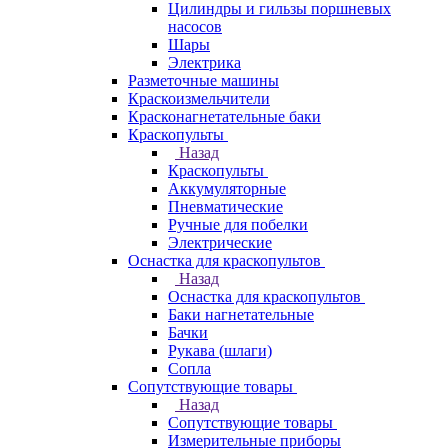
Цилиндры и гильзы поршневых
насосов
Шары
Электрика
Разметочные машины
Краскоизмельчители
Красконагнетательные баки
Краскопульты
Назад
Краскопульты
Аккумуляторные
Пневматические
Ручные для побелки
Электрические
Оснастка для краскопультов
Назад
Оснастка для краскопультов
Баки нагнетательные
Бачки
Рукава (шлаги)
Сопла
Сопутствующие товары
Назад
Сопутствующие товары
Измерительные приборы