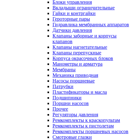
Блоки управления
Вкладыши ограничительные
Гайки и контргайки
Героторные пары
Гидравлика мембранных аппаратов
Датчики давления
Клапаны заборные и корпусы
клапанов
Клапаны нагнетательные
Клапаны перепускные
Корпуса окрасочных блоков
Манометры и арматура
Мембраны
Механика приводная
Насосы поршневые
Патрубки
Пластификаторы и масла
Подшипники
Поршни насосов
Прочее
Регуляторы давления
Ремкомплекты к краскопультам
Ремкомплекты к пистолетам
Ремкомплекты поршневых насосов
Смотровые глазки