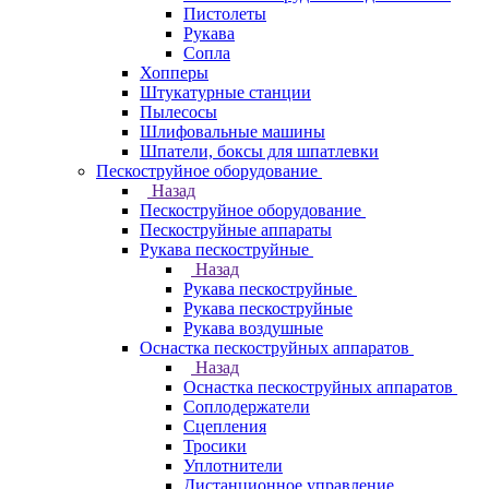
Пистолеты
Рукава
Сопла
Хопперы
Штукатурные станции
Пылесосы
Шлифовальные машины
Шпатели, боксы для шпатлевки
Пескоструйное оборудование
Назад
Пескоструйное оборудование
Пескоструйные аппараты
Рукава пескоструйные
Назад
Рукава пескоструйные
Рукава пескоструйные
Рукава воздушные
Оснастка пескоструйных аппаратов
Назад
Оснастка пескоструйных аппаратов
Соплодержатели
Сцепления
Тросики
Уплотнители
Дистанционное управление