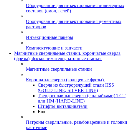
Оборудование для инъектирования полимерных
составов (смол, гелей)
Оборудование для инъектирования цементных
растворов
Инъекционные пакеры
Комплектующие и запчасти
Магнитные сверлильные станки, корончатые сверла
(фрезы), фаскосниматели, заточные станки
Магнитные сверлильные станки
Корончатые сверла (кольцевые фрезы)
Сверла из быстрорежущей стали HSS
(GOLD-LINE, SILVER-LINE)
Твердосплавные сверла (с напайками) ТСТ
или HM (HARD-LINE)
Штифты-выталкиватели
Еще
Патроны сверлильные, резьбонарезные и головки
расточные