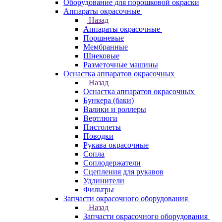
Оборудование для порошковой окраски
Аппараты окрасочные
Назад
Аппараты окрасочные
Поршневые
Мембранные
Шнековые
Разметочные машины
Оснастка аппаратов окрасочных
Назад
Оснастка аппаратов окрасочных
Бункера (баки)
Валики и роллеры
Вертлюги
Пистолеты
Поводки
Рукава окрасочные
Сопла
Соплодержатели
Сцепления для рукавов
Удлинители
Фильтры
Запчасти окрасочного оборудования
Назад
Запчасти окрасочного оборудования