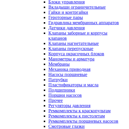
Блоки управления
Вкладыши ограничительные
Гайки и контргайки
Героторные пары
Гидравлика мембранных аппаратов
Датчики давления
Клапаны заборные и корпусы
клапанов
Клапаны нагнетательные
Клапаны перепускные
Корпуса окрасочных блоков
Манометры и арматура
Мембраны
Механика приводная
Насосы поршневые
Патрубки
Пластификаторы и масла
Подшипники
Поршни насосов
Прочее
Регуляторы давления
Ремкомплекты к краскопультам
Ремкомплекты к пистолетам
Ремкомплекты поршневых насосов
Смотровые глазки