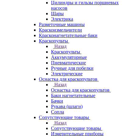
Цилиндры и гильзы поршневых
насосов
Шары
Электрика
Разметочные машины
Краскоизмельчители
Красконагнетательные баки
Краскопульты
Назад
Краскопульты
Аккумуляторные
Пневматические
Ручные для побелки
Электрические
Оснастка для краскопультов
Назад
Оснастка для краскопультов
Баки нагнетательные
Бачки
Рукава (шлаги)
Сопла
Сопутствующие товары
Назад
Сопутствующие товары
Измерительные приборы