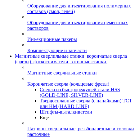
Оборудование для инъектирования полимерных
составов (смол, гелей)
Оборудование для инъектирования цементных
растворов
Инъекционные пакеры
Комплектующие и запчасти
Магнитные сверлильные станки, корончатые сверла
(фрезы), фаскосниматели, заточные станки
Магнитные сверлильные станки
Корончатые сверла (кольцевые фрезы)
Сверла из быстрорежущей стали HSS
(GOLD-LINE, SILVER-LINE)
Твердосплавные сверла (с напайками) ТСТ
или HM (HARD-LINE)
Штифты-выталкиватели
Еще
Патроны сверлильные, резьбонарезные и головки
расточные