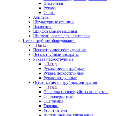
Пистолеты
Рукава
Сопла
Хопперы
Штукатурные станции
Пылесосы
Шлифовальные машины
Шпатели, боксы для шпатлевки
Пескоструйное оборудование
Назад
Пескоструйное оборудование
Пескоструйные аппараты
Рукава пескоструйные
Назад
Рукава пескоструйные
Рукава пескоструйные
Рукава воздушные
Оснастка пескоструйных аппаратов
Назад
Оснастка пескоструйных аппаратов
Соплодержатели
Сцепления
Тросики
Уплотнители
Дистанционное управление