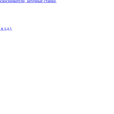
аскосниматели, заточные станки
и т.д.)