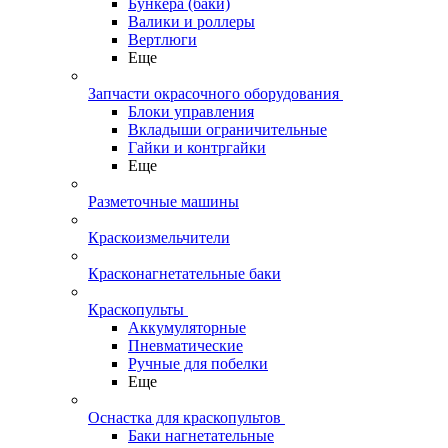
Бункера (баки)
Валики и роллеры
Вертлюги
Еще
Запчасти окрасочного оборудования
Блоки управления
Вкладыши ограничительные
Гайки и контргайки
Еще
Разметочные машины
Краскоизмельчители
Красконагнетательные баки
Краскопульты
Аккумуляторные
Пневматические
Ручные для побелки
Еще
Оснастка для краскопультов
Баки нагнетательные