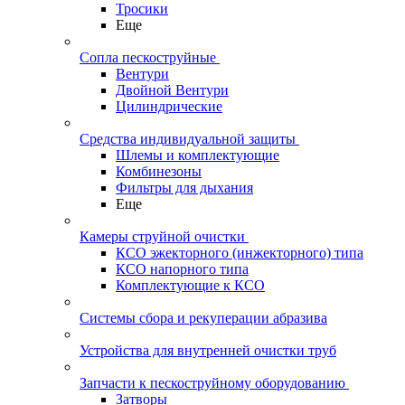
Тросики
Еще
Сопла пескоструйные
Вентури
Двойной Вентури
Цилиндрические
Средства индивидуальной защиты
Шлемы и комплектующие
Комбинезоны
Фильтры для дыхания
Еще
Камеры струйной очистки
КСО эжекторного (инжекторного) типа
КСО напорного типа
Комплектующие к КСО
Системы сбора и рекуперации абразива
Устройства для внутренней очистки труб
Запчасти к пескоструйному оборудованию
Затворы