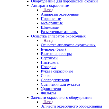
Оборудование для порошковой окраски
Аппараты окрасочные
Назад
Аппараты окрасочные
Поршневые
Мембранные
Шнековые
Разметочные машины
Оснастка аппаратов окрасочных
Назад
Оснастка аппаратов окрасочных
Бункера (баки)
Валики и роллеры
Вертлюги
Пистолеты
Поводки
Рукава окрасочные
Сопла
Соплодержатели
Сцепления для рукавов
Удлинители
Фильтры
Запчасти окрасочного оборудования
Назад
Запчасти окрасочного оборудования