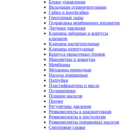
Блоки управления
Вкладыши ограничительные
Гайки и контргайки
Героторные пары
Гидравлика мембранных аппаратов
Датчики давления
Клапаны заборные и корпусы
клапанов
Клапаны нагнетательные
Клапаны перепускные
Корпуса окрасочных блоков
Манометры и арматура
Мембраны
Механика приводная
Насосы поршневые
Патрубки
Пластификаторы и масла
Подшипники
Поршни насосов
Прочее
Регуляторы давления
Ремкомплекты к краскопультам
Ремкомплекты к пистолетам
Ремкомплекты поршневых насосов
Смотровые глазки