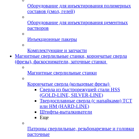
Оборудование для инъектирования полимерных
составов (смол, гелей)
Оборудование для инъектирования цементных
растворов
Инъекционные пакеры
Комплектующие и запчасти
Магнитные сверлильные станки, корончатые сверла
(фрезы), фаскосниматели, заточные станки
Магнитные сверлильные станки
Корончатые сверла (кольцевые фрезы)
Сверла из быстрорежущей стали HSS
(GOLD-LINE, SILVER-LINE)
Твердосплавные сверла (с напайками) ТСТ
или HM (HARD-LINE)
Штифты-выталкиватели
Еще
Патроны сверлильные, резьбонарезные и головки
расточные