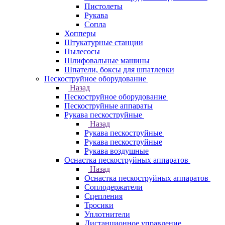
Пистолеты
Рукава
Сопла
Хопперы
Штукатурные станции
Пылесосы
Шлифовальные машины
Шпатели, боксы для шпатлевки
Пескоструйное оборудование
Назад
Пескоструйное оборудование
Пескоструйные аппараты
Рукава пескоструйные
Назад
Рукава пескоструйные
Рукава пескоструйные
Рукава воздушные
Оснастка пескоструйных аппаратов
Назад
Оснастка пескоструйных аппаратов
Соплодержатели
Сцепления
Тросики
Уплотнители
Дистанционное управление