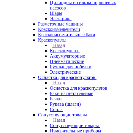
Цилиндры и гильзы поршневых
насосов
Шары
Электрика
Разметочные машины
Краскоизмельчители
Красконагнетательные баки
Краскопульты
Назад
Краскопульты
Аккумуляторные
Пневматические
Ручные для побелки
Электрические
Оснастка для краскопультов
Назад
Оснастка для краскопультов
Баки нагнетательные
Бачки
Рукава (шлаги)
Сопла
Сопутствующие товары
Назад
Сопутствующие товары
Измерительные приборы